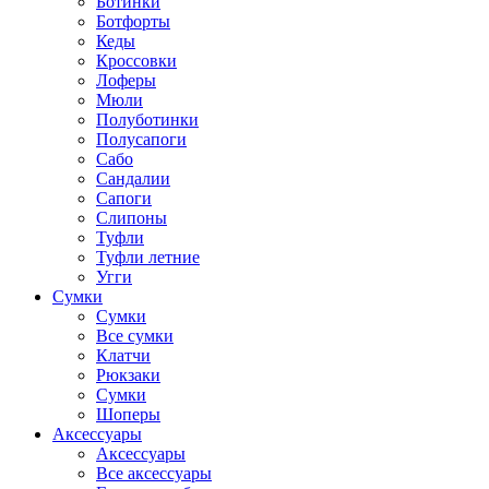
Ботинки
Ботфорты
Кеды
Кроссовки
Лоферы
Мюли
Полуботинки
Полусапоги
Сабо
Сандалии
Сапоги
Слипоны
Туфли
Туфли летние
Угги
Сумки
Сумки
Все сумки
Клатчи
Рюкзаки
Сумки
Шоперы
Аксессуары
Аксессуары
Все аксессуары