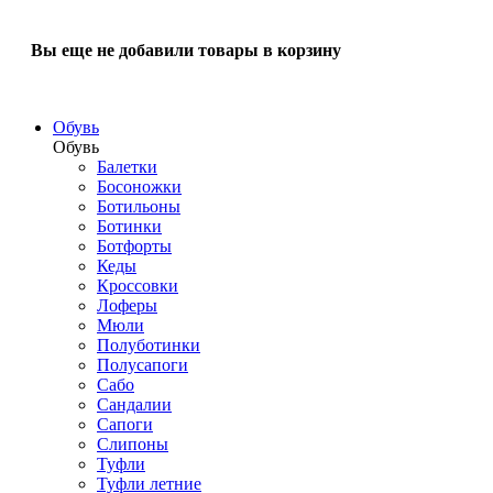
Вы еще не добавили товары в корзину
Обувь
Обувь
Балетки
Босоножки
Ботильоны
Ботинки
Ботфорты
Кеды
Кроссовки
Лоферы
Мюли
Полуботинки
Полусапоги
Сабо
Сандалии
Сапоги
Слипоны
Туфли
Туфли летние