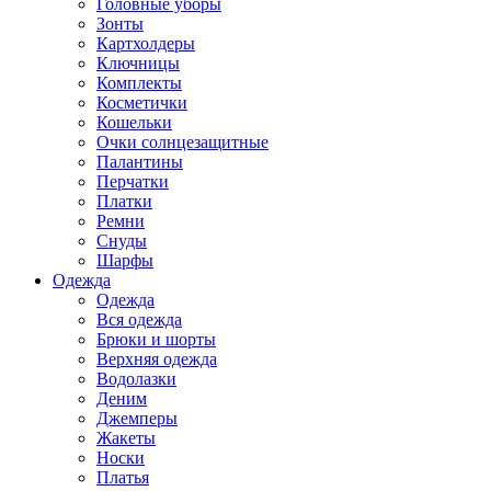
Головные уборы
Зонты
Картхолдеры
Ключницы
Комплекты
Косметички
Кошельки
Очки солнцезащитные
Палантины
Перчатки
Платки
Ремни
Снуды
Шарфы
Одежда
Одежда
Вся одежда
Брюки и шорты
Верхняя одежда
Водолазки
Деним
Джемперы
Жакеты
Носки
Платья