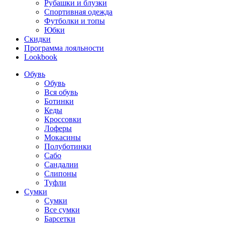
Рубашки и блузки
Спортивная одежда
Футболки и топы
Юбки
Скидки
Программа лояльности
Lookbook
Обувь
Обувь
Вся обувь
Ботинки
Кеды
Кроссовки
Лоферы
Мокасины
Полуботинки
Сабо
Сандалии
Слипоны
Туфли
Сумки
Сумки
Все сумки
Барсетки