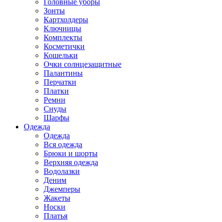
Головные уборы
Зонты
Картхолдеры
Ключницы
Комплекты
Косметички
Кошельки
Очки солнцезащитные
Палантины
Перчатки
Платки
Ремни
Снуды
Шарфы
Одежда
Одежда
Вся одежда
Брюки и шорты
Верхняя одежда
Водолазки
Деним
Джемперы
Жакеты
Носки
Платья