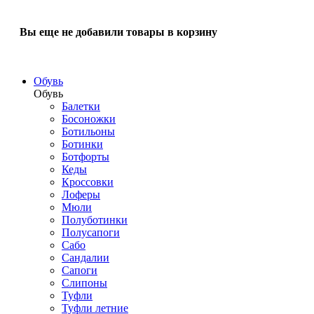
Вы еще не добавили товары в корзину
Обувь
Обувь
Балетки
Босоножки
Ботильоны
Ботинки
Ботфорты
Кеды
Кроссовки
Лоферы
Мюли
Полуботинки
Полусапоги
Сабо
Сандалии
Сапоги
Слипоны
Туфли
Туфли летние