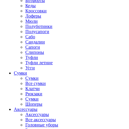
Ботфорты
Кеды
Кроссовки
Лоферы
Мюли
Полуботинки
Полусапоги
Сабо
Сандалии
Сапоги
Слипоны
Туфли
Туфли летние
Угги
Сумки
Сумки
Все сумки
Клатчи
Рюкзаки
Сумки
Шоперы
Аксессуары
Аксессуары
Все аксессуары
Головные уборы