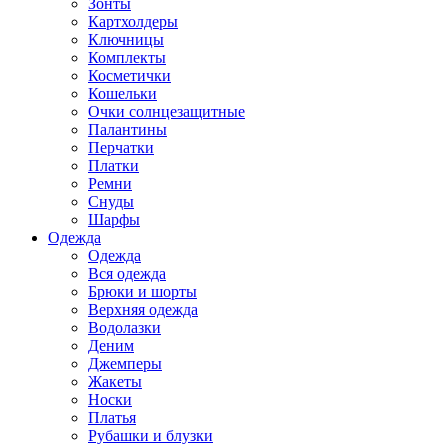
Зонты
Картхолдеры
Ключницы
Комплекты
Косметички
Кошельки
Очки солнцезащитные
Палантины
Перчатки
Платки
Ремни
Снуды
Шарфы
Одежда
Одежда
Вся одежда
Брюки и шорты
Верхняя одежда
Водолазки
Деним
Джемперы
Жакеты
Носки
Платья
Рубашки и блузки