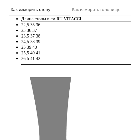
Как измерить стопу
Как измерить голенище
Длина стопы в см
RU
VITACCI
22,5
35
36
23
36
37
23,5
37
38
24,5
38
39
25
39
40
25,5
40
41
26,5
41
42