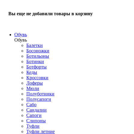
Вы еще не добавили товары в корзину
Обувь
Обувь
Балетки
Босоножки
Ботильоны
Ботинки
Ботфорты
Кеды
Кроссовки
Лоферы
Мюли
Полуботинки
Полусапоги
Сабо
Сандалии
Сапоги
Слипоны
Туфли
Туфли летние