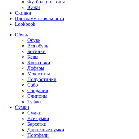
Футболки и топы
Юбки
Скидки
Программа лояльности
Lookbook
Обувь
Обувь
Вся обувь
Ботинки
Кеды
Кроссовки
Лоферы
Мокасины
Полуботинки
Сабо
Сандалии
Слипоны
Туфли
Сумки
Сумки
Все сумки
Барсетки
Дорожные сумки
Портфели