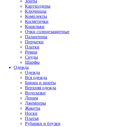
Зонты
Картхолдеры
Ключницы
Комплекты
Косметички
Кошельки
Очки солнцезащитные
Палантины
Перчатки
Платки
Ремни
Снуды
Шарфы
Одежда
Одежда
Вся одежда
Брюки и шорты
Верхняя одежда
Водолазки
Деним
Джемперы
Жакеты
Носки
Платья
Рубашки и блузки