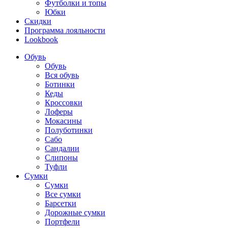
Футболки и топы
Юбки
Скидки
Программа лояльности
Lookbook
Обувь
Обувь
Вся обувь
Ботинки
Кеды
Кроссовки
Лоферы
Мокасины
Полуботинки
Сабо
Сандалии
Слипоны
Туфли
Сумки
Сумки
Все сумки
Барсетки
Дорожные сумки
Портфели