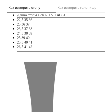
Как измерить стопу
Как измерить голенище
Длина стопы в см
RU
VITACCI
22,5
35
36
23
36
37
23,5
37
38
24,5
38
39
25
39
40
25,5
40
41
26,5
41
42