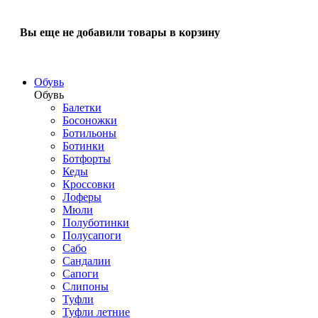
Вы еще не добавили товары в корзину
Обувь
Обувь
Балетки
Босоножки
Ботильоны
Ботинки
Ботфорты
Кеды
Кроссовки
Лоферы
Мюли
Полуботинки
Полусапоги
Сабо
Сандалии
Сапоги
Слипоны
Туфли
Туфли летние