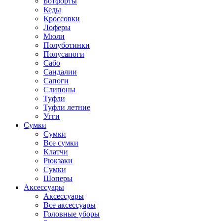
Ботфорты
Кеды
Кроссовки
Лоферы
Мюли
Полуботинки
Полусапоги
Сабо
Сандалии
Сапоги
Слипоны
Туфли
Туфли летние
Угги
Сумки
Сумки
Все сумки
Клатчи
Рюкзаки
Сумки
Шоперы
Аксессуары
Аксессуары
Все аксессуары
Головные уборы