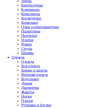
Зонты
Картхолдеры
Ключницы
Комплекты
Косметички
Кошельки
Очки солнцезащитные
Палантины
Перчатки
Платки
Ремни
Снуды
Шарфы
Одежда
Одежда
Вся одежда
Брюки и шорты
Верхняя одежда
Водолазки
Деним
Джемперы
Жакеты
Носки
Платья
Рубашки и блузки