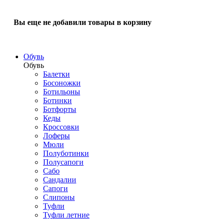
Вы еще не добавили товары в корзину
Обувь
Обувь
Балетки
Босоножки
Ботильоны
Ботинки
Ботфорты
Кеды
Кроссовки
Лоферы
Мюли
Полуботинки
Полусапоги
Сабо
Сандалии
Сапоги
Слипоны
Туфли
Туфли летние