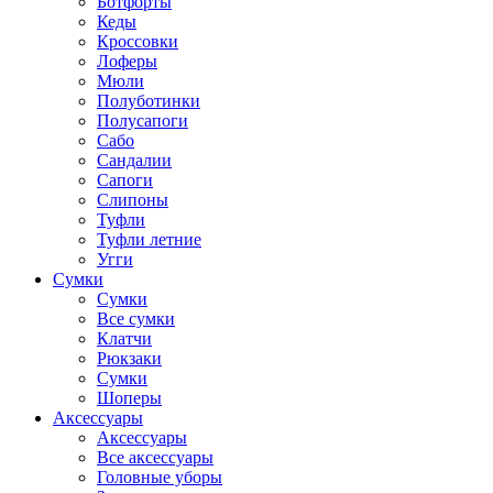
Ботфорты
Кеды
Кроссовки
Лоферы
Мюли
Полуботинки
Полусапоги
Сабо
Сандалии
Сапоги
Слипоны
Туфли
Туфли летние
Угги
Сумки
Сумки
Все сумки
Клатчи
Рюкзаки
Сумки
Шоперы
Аксессуары
Аксессуары
Все аксессуары
Головные уборы