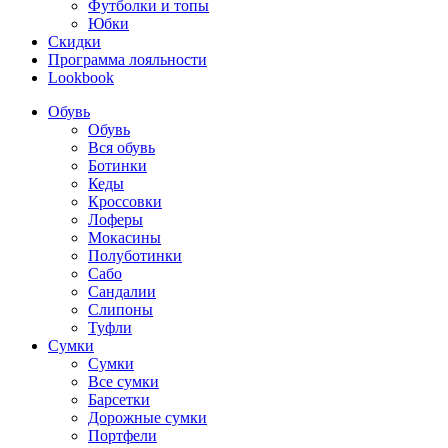
Футболки и топы
Юбки
Скидки
Программа лояльности
Lookbook
Обувь
Обувь
Вся обувь
Ботинки
Кеды
Кроссовки
Лоферы
Мокасины
Полуботинки
Сабо
Сандалии
Слипоны
Туфли
Сумки
Сумки
Все сумки
Барсетки
Дорожные сумки
Портфели