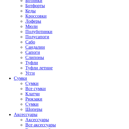
Ботинки
Ботфорты
Кеды
Кроссовки
Лоферы
Мюли
Полуботинки
Полусапоги
Сабо
Сандалии
Сапоги
Слипоны
Туфли
Туфли летние
Угги
Сумки
Сумки
Все сумки
Клатчи
Рюкзаки
Сумки
Шоперы
Аксессуары
Аксессуары
Все аксессуары