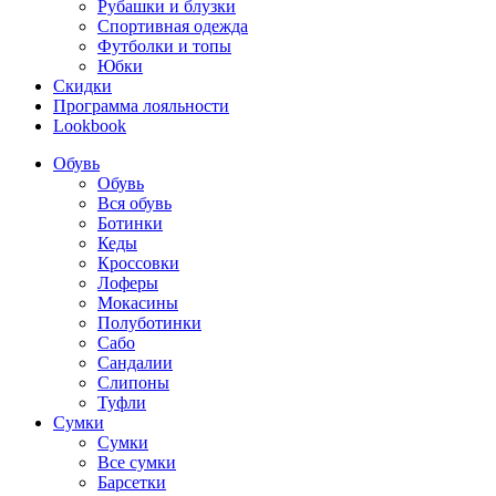
Рубашки и блузки
Спортивная одежда
Футболки и топы
Юбки
Скидки
Программа лояльности
Lookbook
Обувь
Обувь
Вся обувь
Ботинки
Кеды
Кроссовки
Лоферы
Мокасины
Полуботинки
Сабо
Сандалии
Слипоны
Туфли
Сумки
Сумки
Все сумки
Барсетки