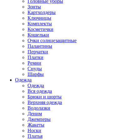
Головные уборы
Зонты
Картхолдеры
Ключницы
Комплекты
Косметички
Кошельки
Очки солнцезащитные
Палантины
Перчатки
Платки
Ремни
Снуды
Шарфы
Одежда
Одежда
Вся одежда
Брюки и шорты
Верхняя одежда
Водолазки
Деним
Джемперы
Жакеты
Носки
Платья