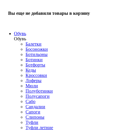
Вы еще не добавили товары в корзину
Обувь
Обувь
Балетки
Босоножки
Ботильоны
Ботинки
Ботфорты
Кеды
Кроссовки
Лоферы
Мюли
Полуботинки
Полусапоги
Сабо
Сандалии
Сапоги
Слипоны
Туфли
Туфли летние