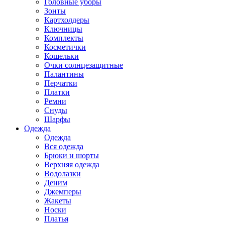
Головные уборы
Зонты
Картхолдеры
Ключницы
Комплекты
Косметички
Кошельки
Очки солнцезащитные
Палантины
Перчатки
Платки
Ремни
Снуды
Шарфы
Одежда
Одежда
Вся одежда
Брюки и шорты
Верхняя одежда
Водолазки
Деним
Джемперы
Жакеты
Носки
Платья