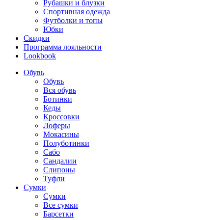
Рубашки и блузки
Спортивная одежда
Футболки и топы
Юбки
Скидки
Программа лояльности
Lookbook
Обувь
Обувь
Вся обувь
Ботинки
Кеды
Кроссовки
Лоферы
Мокасины
Полуботинки
Сабо
Сандалии
Слипоны
Туфли
Сумки
Сумки
Все сумки
Барсетки