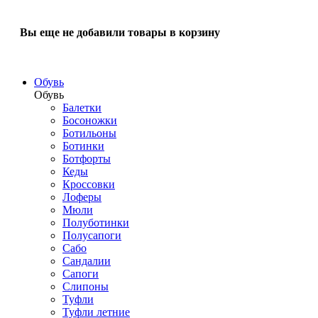
Вы еще не добавили товары в корзину
Обувь
Обувь
Балетки
Босоножки
Ботильоны
Ботинки
Ботфорты
Кеды
Кроссовки
Лоферы
Мюли
Полуботинки
Полусапоги
Сабо
Сандалии
Сапоги
Слипоны
Туфли
Туфли летние