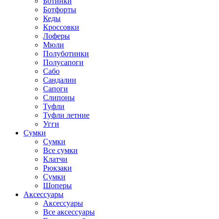
Ботинки
Ботфорты
Кеды
Кроссовки
Лоферы
Мюли
Полуботинки
Полусапоги
Сабо
Сандалии
Сапоги
Слипоны
Туфли
Туфли летние
Угги
Сумки
Сумки
Все сумки
Клатчи
Рюкзаки
Сумки
Шоперы
Аксессуары
Аксессуары
Все аксессуары