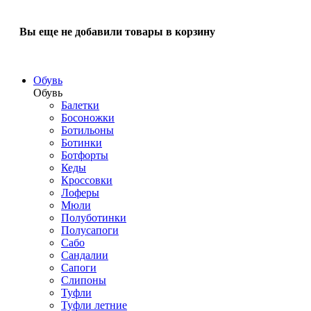
Вы еще не добавили товары в корзину
Обувь
Обувь
Балетки
Босоножки
Ботильоны
Ботинки
Ботфорты
Кеды
Кроссовки
Лоферы
Мюли
Полуботинки
Полусапоги
Сабо
Сандалии
Сапоги
Слипоны
Туфли
Туфли летние