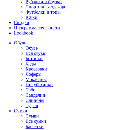
Рубашки и блузки
Спортивная одежда
Футболки и топы
Юбки
Скидки
Программа лояльности
Lookbook
Обувь
Обувь
Вся обувь
Ботинки
Кеды
Кроссовки
Лоферы
Мокасины
Полуботинки
Сабо
Сандалии
Слипоны
Туфли
Сумки
Сумки
Все сумки
Барсетки