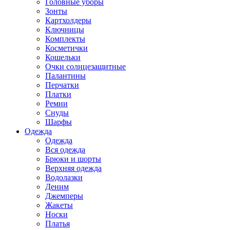
Головные уборы
Зонты
Картхолдеры
Ключницы
Комплекты
Косметички
Кошельки
Очки солнцезащитные
Палантины
Перчатки
Платки
Ремни
Снуды
Шарфы
Одежда
Одежда
Вся одежда
Брюки и шорты
Верхняя одежда
Водолазки
Деним
Джемперы
Жакеты
Носки
Платья