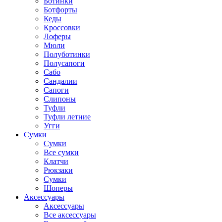
Ботинки
Ботфорты
Кеды
Кроссовки
Лоферы
Мюли
Полуботинки
Полусапоги
Сабо
Сандалии
Сапоги
Слипоны
Туфли
Туфли летние
Угги
Сумки
Сумки
Все сумки
Клатчи
Рюкзаки
Сумки
Шоперы
Аксессуары
Аксессуары
Все аксессуары