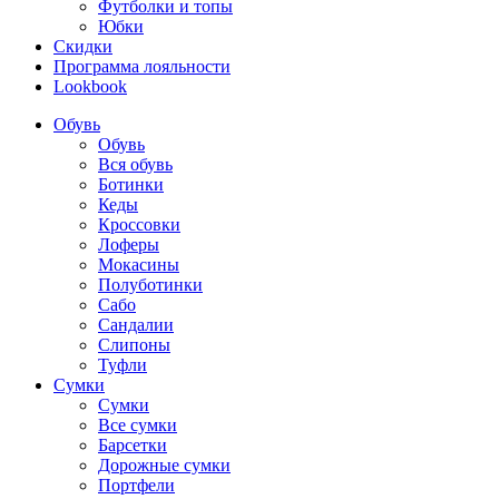
Футболки и топы
Юбки
Скидки
Программа лояльности
Lookbook
Обувь
Обувь
Вся обувь
Ботинки
Кеды
Кроссовки
Лоферы
Мокасины
Полуботинки
Сабо
Сандалии
Слипоны
Туфли
Сумки
Сумки
Все сумки
Барсетки
Дорожные сумки
Портфели