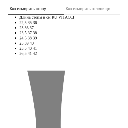
Как измерить стопу
Как измерить голенище
Длина стопы в см
RU
VITACCI
22,5
35
36
23
36
37
23,5
37
38
24,5
38
39
25
39
40
25,5
40
41
26,5
41
42