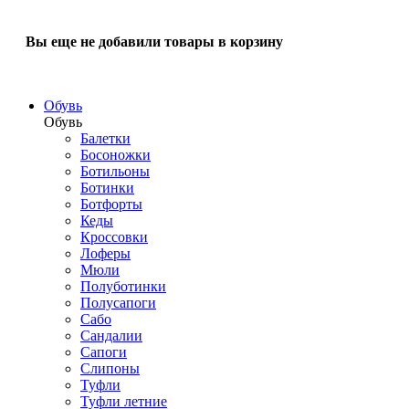
Вы еще не добавили товары в корзину
Обувь
Обувь
Балетки
Босоножки
Ботильоны
Ботинки
Ботфорты
Кеды
Кроссовки
Лоферы
Мюли
Полуботинки
Полусапоги
Сабо
Сандалии
Сапоги
Слипоны
Туфли
Туфли летние