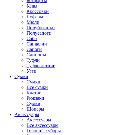
Ботфорты
Кеды
Кроссовки
Лоферы
Мюли
Полуботинки
Полусапоги
Сабо
Сандалии
Сапоги
Слипоны
Туфли
Туфли летние
Угги
Сумки
Сумки
Все сумки
Клатчи
Рюкзаки
Сумки
Шоперы
Аксессуары
Аксессуары
Все аксессуары
Головные уборы