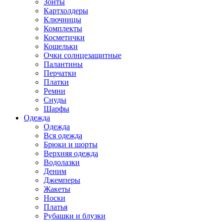
Зонты
Картхолдеры
Ключницы
Комплекты
Косметички
Кошельки
Очки солнцезащитные
Палантины
Перчатки
Платки
Ремни
Снуды
Шарфы
Одежда
Одежда
Вся одежда
Брюки и шорты
Верхняя одежда
Водолазки
Деним
Джемперы
Жакеты
Носки
Платья
Рубашки и блузки