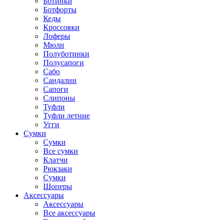
Ботинки
Ботфорты
Кеды
Кроссовки
Лоферы
Мюли
Полуботинки
Полусапоги
Сабо
Сандалии
Сапоги
Слипоны
Туфли
Туфли летние
Угги
Сумки
Сумки
Все сумки
Клатчи
Рюкзаки
Сумки
Шоперы
Аксессуары
Аксессуары
Все аксессуары