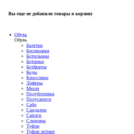
Вы еще не добавили товары в корзину
Обувь
Обувь
Балетки
Босоножки
Ботильоны
Ботинки
Ботфорты
Кеды
Кроссовки
Лоферы
Мюли
Полуботинки
Полусапоги
Сабо
Сандалии
Сапоги
Слипоны
Туфли
Туфли летние