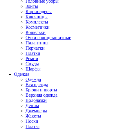
Головные уборы
Зонты
Картхолдеры
Ключницы
Комплекты
Косметички
Кошельки
Очки солнцезащитные
Палантины
Перчатки
Платки
Ремни
Снуды
Шарфы
Одежда
Одежда
Вся одежда
Брюки и шорты
Верхняя одежда
Водолазки
Деним
Джемперы
Жакеты
Носки
Платья