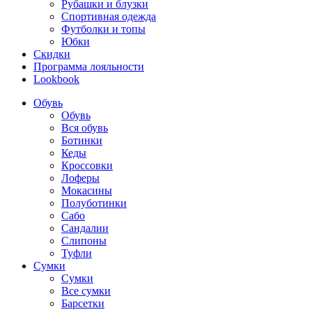
Рубашки и блузки
Спортивная одежда
Футболки и топы
Юбки
Скидки
Программа лояльности
Lookbook
Обувь
Обувь
Вся обувь
Ботинки
Кеды
Кроссовки
Лоферы
Мокасины
Полуботинки
Сабо
Сандалии
Слипоны
Туфли
Сумки
Сумки
Все сумки
Барсетки