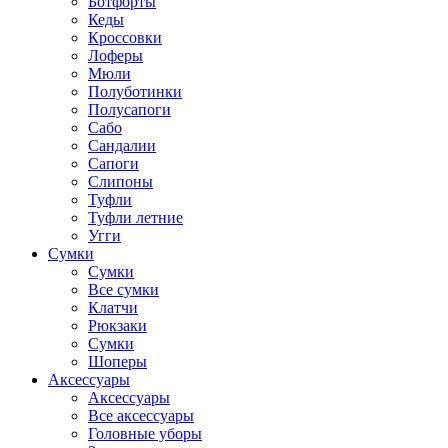
Ботфорты
Кеды
Кроссовки
Лоферы
Мюли
Полуботинки
Полусапоги
Сабо
Сандалии
Сапоги
Слипоны
Туфли
Туфли летние
Угги
Сумки
Сумки
Все сумки
Клатчи
Рюкзаки
Сумки
Шоперы
Аксессуары
Аксессуары
Все аксессуары
Головные уборы