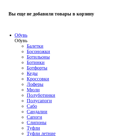
Вы еще не добавили товары в корзину
Обувь
Обувь
Балетки
Босоножки
Ботильоны
Ботинки
Ботфорты
Кеды
Кроссовки
Лоферы
Мюли
Полуботинки
Полусапоги
Сабо
Сандалии
Сапоги
Слипоны
Туфли
Туфли летние