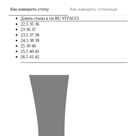
Как измерить стопу
Как измерить голенище
Длина стопы в см
RU
VITACCI
22,5
35
36
23
36
37
23,5
37
38
24,5
38
39
25
39
40
25,5
40
41
26,5
41
42