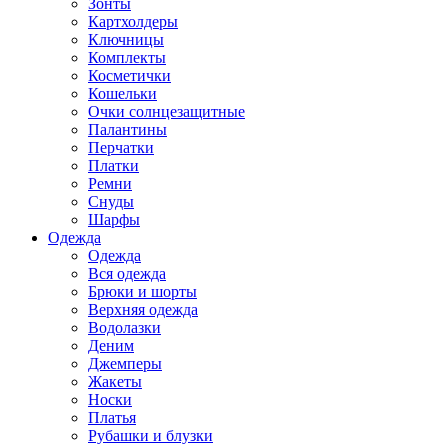
Зонты
Картхолдеры
Ключницы
Комплекты
Косметички
Кошельки
Очки солнцезащитные
Палантины
Перчатки
Платки
Ремни
Снуды
Шарфы
Одежда
Одежда
Вся одежда
Брюки и шорты
Верхняя одежда
Водолазки
Деним
Джемперы
Жакеты
Носки
Платья
Рубашки и блузки