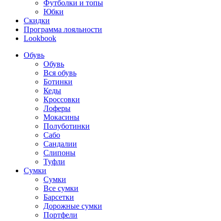
Футболки и топы
Юбки
Скидки
Программа лояльности
Lookbook
Обувь
Обувь
Вся обувь
Ботинки
Кеды
Кроссовки
Лоферы
Мокасины
Полуботинки
Сабо
Сандалии
Слипоны
Туфли
Сумки
Сумки
Все сумки
Барсетки
Дорожные сумки
Портфели