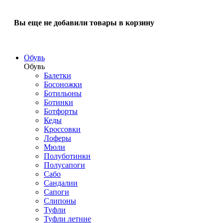
Вы еще не добавили товары в корзину
Обувь
Обувь
Балетки
Босоножки
Ботильоны
Ботинки
Ботфорты
Кеды
Кроссовки
Лоферы
Мюли
Полуботинки
Полусапоги
Сабо
Сандалии
Сапоги
Слипоны
Туфли
Туфли летние