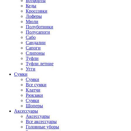
Ботфорты
Кеды
Кроссовки
Лоферы
Мюли
Полуботинки
Полусапоги
Сабо
Сандалии
Сапоги
Слипоны
Туфли
Туфли летние
Угги
Сумки
Сумки
Все сумки
Клатчи
Рюкзаки
Сумки
Шоперы
Аксессуары
Аксессуары
Все аксессуары
Головные уборы