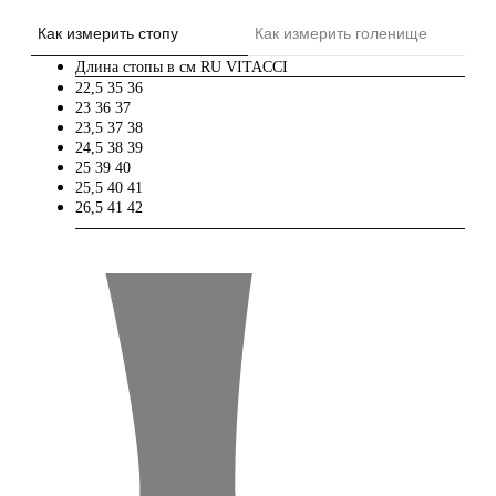
Как измерить стопу
Как измерить голенище
Длина стопы в см
RU
VITACCI
22,5
35
36
23
36
37
23,5
37
38
24,5
38
39
25
39
40
25,5
40
41
26,5
41
42