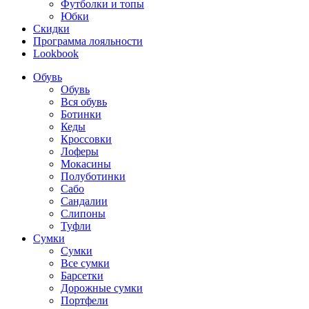
Футболки и топы
Юбки
Скидки
Программа лояльности
Lookbook
Обувь
Обувь
Вся обувь
Ботинки
Кеды
Кроссовки
Лоферы
Мокасины
Полуботинки
Сабо
Сандалии
Слипоны
Туфли
Сумки
Сумки
Все сумки
Барсетки
Дорожные сумки
Портфели