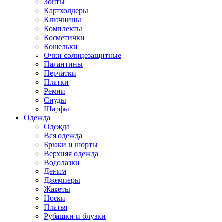
Зонты
Картхолдеры
Ключницы
Комплекты
Косметички
Кошельки
Очки солнцезащитные
Палантины
Перчатки
Платки
Ремни
Снуды
Шарфы
Одежда
Одежда
Вся одежда
Брюки и шорты
Верхняя одежда
Водолазки
Деним
Джемперы
Жакеты
Носки
Платья
Рубашки и блузки