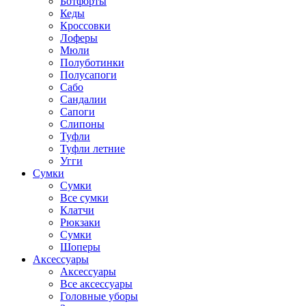
Ботфорты
Кеды
Кроссовки
Лоферы
Мюли
Полуботинки
Полусапоги
Сабо
Сандалии
Сапоги
Слипоны
Туфли
Туфли летние
Угги
Сумки
Сумки
Все сумки
Клатчи
Рюкзаки
Сумки
Шоперы
Аксессуары
Аксессуары
Все аксессуары
Головные уборы