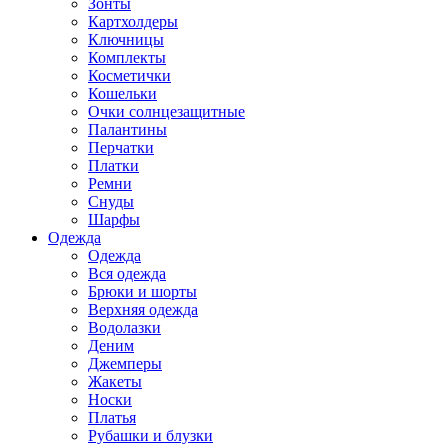
Зонты
Картхолдеры
Ключницы
Комплекты
Косметички
Кошельки
Очки солнцезащитные
Палантины
Перчатки
Платки
Ремни
Снуды
Шарфы
Одежда
Одежда
Вся одежда
Брюки и шорты
Верхняя одежда
Водолазки
Деним
Джемперы
Жакеты
Носки
Платья
Рубашки и блузки