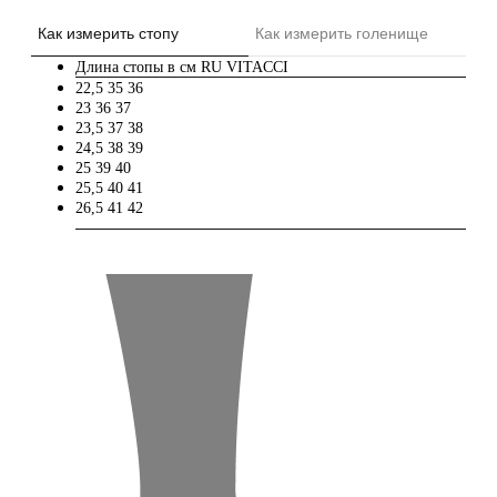
Как измерить стопу
Как измерить голенище
Длина стопы в см
RU
VITACCI
22,5
35
36
23
36
37
23,5
37
38
24,5
38
39
25
39
40
25,5
40
41
26,5
41
42