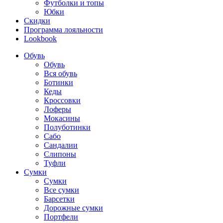
Футболки и топы
Юбки
Скидки
Программа лояльности
Lookbook
Обувь
Обувь
Вся обувь
Ботинки
Кеды
Кроссовки
Лоферы
Мокасины
Полуботинки
Сабо
Сандалии
Слипоны
Туфли
Сумки
Сумки
Все сумки
Барсетки
Дорожные сумки
Портфели