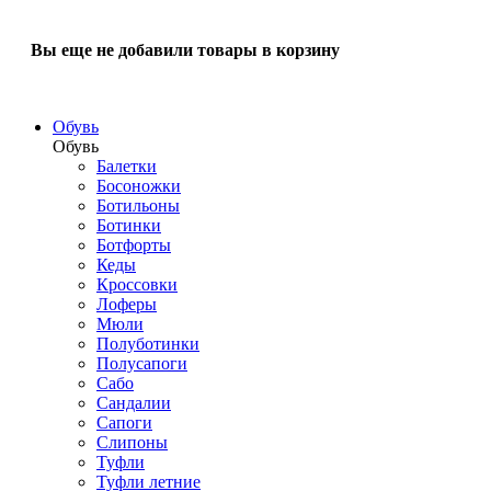
Вы еще не добавили товары в корзину
Обувь
Обувь
Балетки
Босоножки
Ботильоны
Ботинки
Ботфорты
Кеды
Кроссовки
Лоферы
Мюли
Полуботинки
Полусапоги
Сабо
Сандалии
Сапоги
Слипоны
Туфли
Туфли летние