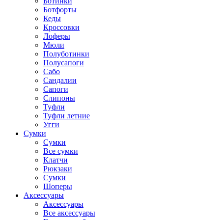
Ботинки
Ботфорты
Кеды
Кроссовки
Лоферы
Мюли
Полуботинки
Полусапоги
Сабо
Сандалии
Сапоги
Слипоны
Туфли
Туфли летние
Угги
Сумки
Сумки
Все сумки
Клатчи
Рюкзаки
Сумки
Шоперы
Аксессуары
Аксессуары
Все аксессуары