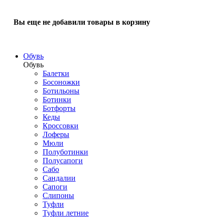
Вы еще не добавили товары в корзину
Обувь
Обувь
Балетки
Босоножки
Ботильоны
Ботинки
Ботфорты
Кеды
Кроссовки
Лоферы
Мюли
Полуботинки
Полусапоги
Сабо
Сандалии
Сапоги
Слипоны
Туфли
Туфли летние