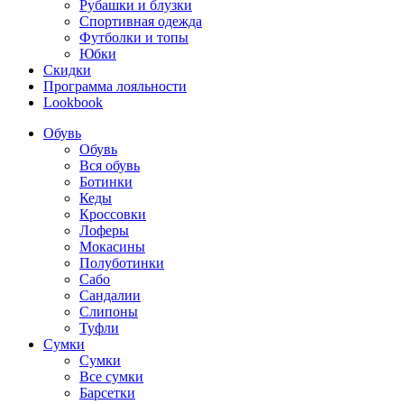
Рубашки и блузки
Спортивная одежда
Футболки и топы
Юбки
Скидки
Программа лояльности
Lookbook
Обувь
Обувь
Вся обувь
Ботинки
Кеды
Кроссовки
Лоферы
Мокасины
Полуботинки
Сабо
Сандалии
Слипоны
Туфли
Сумки
Сумки
Все сумки
Барсетки