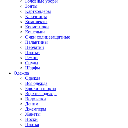
Головные уборы
Зонты
Картхолдеры
Ключницы
Комплекты
Косметички
Кошельки
Очки солнцезащитные
Палантины
Перчатки
Платки
Ремни
Снуды
Шарфы
Одежда
Одежда
Вся одежда
Брюки и шорты
Верхняя одежда
Водолазки
Деним
Джемперы
Жакеты
Носки
Платья