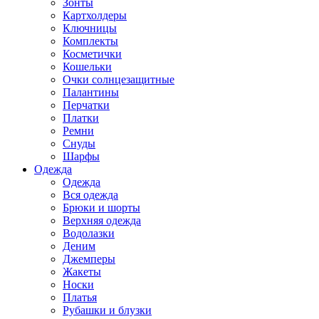
Зонты
Картхолдеры
Ключницы
Комплекты
Косметички
Кошельки
Очки солнцезащитные
Палантины
Перчатки
Платки
Ремни
Снуды
Шарфы
Одежда
Одежда
Вся одежда
Брюки и шорты
Верхняя одежда
Водолазки
Деним
Джемперы
Жакеты
Носки
Платья
Рубашки и блузки