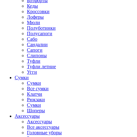
Ботфорты
Кеды
Кроссовки
Лоферы
Мюли
Полуботинки
Полусапоги
Сабо
Сандалии
Сапоги
Слипоны
Туфли
Туфли летние
Угги
Сумки
Сумки
Все сумки
Клатчи
Рюкзаки
Сумки
Шоперы
Аксессуары
Аксессуары
Все аксессуары
Головные уборы