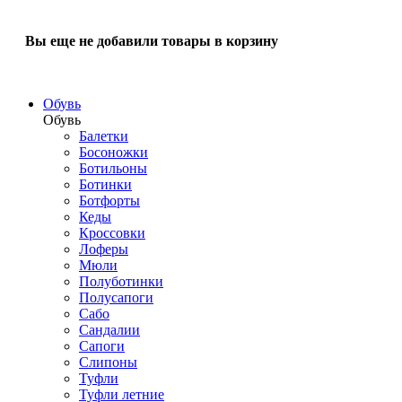
Вы еще не добавили товары в корзину
Обувь
Обувь
Балетки
Босоножки
Ботильоны
Ботинки
Ботфорты
Кеды
Кроссовки
Лоферы
Мюли
Полуботинки
Полусапоги
Сабо
Сандалии
Сапоги
Слипоны
Туфли
Туфли летние