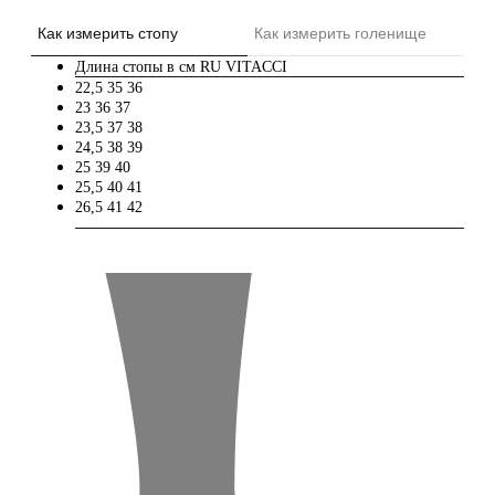
Как измерить стопу
Как измерить голенище
Длина стопы в см
RU
VITACCI
22,5
35
36
23
36
37
23,5
37
38
24,5
38
39
25
39
40
25,5
40
41
26,5
41
42