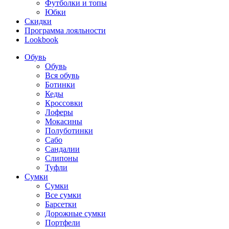
Футболки и топы
Юбки
Скидки
Программа лояльности
Lookbook
Обувь
Обувь
Вся обувь
Ботинки
Кеды
Кроссовки
Лоферы
Мокасины
Полуботинки
Сабо
Сандалии
Слипоны
Туфли
Сумки
Сумки
Все сумки
Барсетки
Дорожные сумки
Портфели