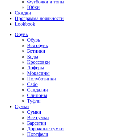
Футболки и топы
Юбки
Скидки
Программа лояльности
Lookbook
Обувь
Обувь
Вся обувь
Ботинки
Кеды
Кроссовки
Лоферы
Мокасины
Полуботинки
Сабо
Сандалии
Слипоны
Туфли
Сумки
Сумки
Все сумки
Барсетки
Дорожные сумки
Портфели