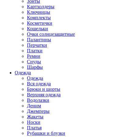
Зонты
Картхолдеры
Ключницы
Комплекты
Косметички
Кошельки
Очки солнцезащитные
Палантины
Перчатки
Платки
Ремни
Снуды
Шарфы
Одежда
Одежда
Вся одежда
Брюки и шорты
Верхняя одежда
Водолазки
Деним
Джемперы
Жакеты
Носки
Платья
Рубашки и блузки