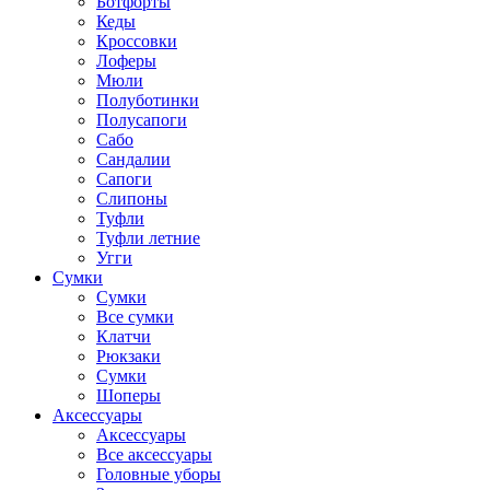
Ботфорты
Кеды
Кроссовки
Лоферы
Мюли
Полуботинки
Полусапоги
Сабо
Сандалии
Сапоги
Слипоны
Туфли
Туфли летние
Угги
Сумки
Сумки
Все сумки
Клатчи
Рюкзаки
Сумки
Шоперы
Аксессуары
Аксессуары
Все аксессуары
Головные уборы