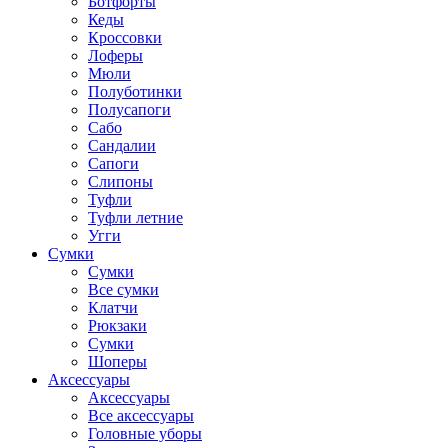
Ботфорты
Кеды
Кроссовки
Лоферы
Мюли
Полуботинки
Полусапоги
Сабо
Сандалии
Сапоги
Слипоны
Туфли
Туфли летние
Угги
Сумки
Сумки
Все сумки
Клатчи
Рюкзаки
Сумки
Шоперы
Аксессуары
Аксессуары
Все аксессуары
Головные уборы