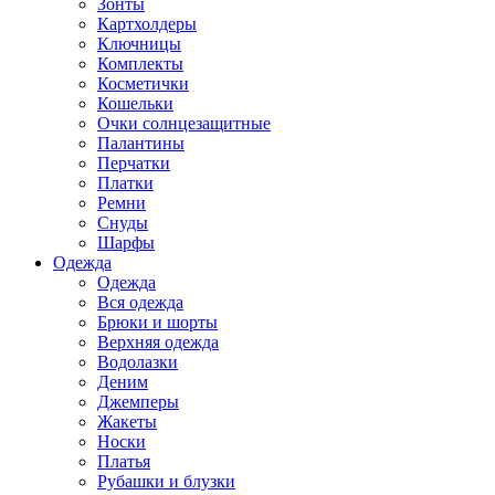
Зонты
Картхолдеры
Ключницы
Комплекты
Косметички
Кошельки
Очки солнцезащитные
Палантины
Перчатки
Платки
Ремни
Снуды
Шарфы
Одежда
Одежда
Вся одежда
Брюки и шорты
Верхняя одежда
Водолазки
Деним
Джемперы
Жакеты
Носки
Платья
Рубашки и блузки