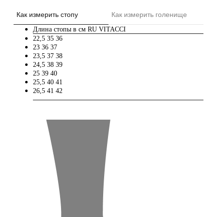
Как измерить стопу
Как измерить голенище
Длина стопы в см
RU
VITACCI
22,5
35
36
23
36
37
23,5
37
38
24,5
38
39
25
39
40
25,5
40
41
26,5
41
42