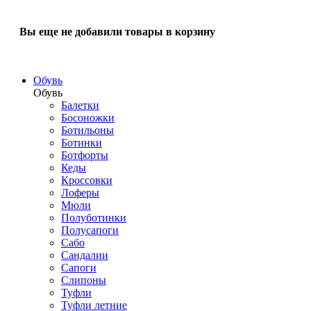
Вы еще не добавили товары в корзину
Обувь
Обувь
Балетки
Босоножки
Ботильоны
Ботинки
Ботфорты
Кеды
Кроссовки
Лоферы
Мюли
Полуботинки
Полусапоги
Сабо
Сандалии
Сапоги
Слипоны
Туфли
Туфли летние