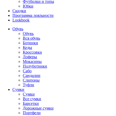
Футболки и топы
Юбки
Скидки
Программа лояльности
Lookbook
Обувь
Обувь
Вся обувь
Ботинки
Кеды
Кроссовки
Лоферы
Мокасины
Полуботинки
Сабо
Сандалии
Слипоны
Туфли
Сумки
Сумки
Все сумки
Барсетки
Дорожные сумки
Портфели