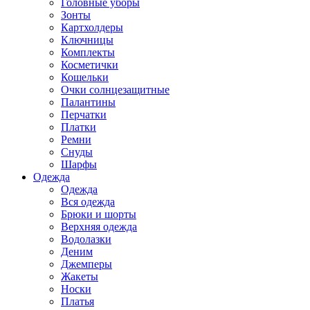
Головные уборы
Зонты
Картхолдеры
Ключницы
Комплекты
Косметички
Кошельки
Очки солнцезащитные
Палантины
Перчатки
Платки
Ремни
Снуды
Шарфы
Одежда
Одежда
Вся одежда
Брюки и шорты
Верхняя одежда
Водолазки
Деним
Джемперы
Жакеты
Носки
Платья