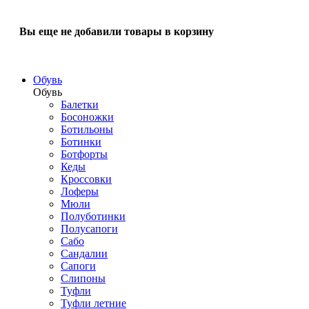
Вы еще не добавили товары в корзину
Обувь
Обувь
Балетки
Босоножки
Ботильоны
Ботинки
Ботфорты
Кеды
Кроссовки
Лоферы
Мюли
Полуботинки
Полусапоги
Сабо
Сандалии
Сапоги
Слипоны
Туфли
Туфли летние