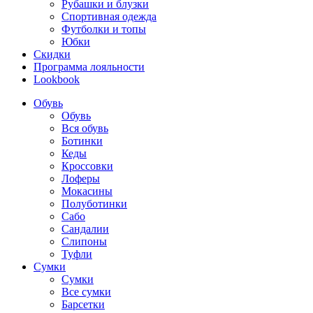
Рубашки и блузки
Спортивная одежда
Футболки и топы
Юбки
Скидки
Программа лояльности
Lookbook
Обувь
Обувь
Вся обувь
Ботинки
Кеды
Кроссовки
Лоферы
Мокасины
Полуботинки
Сабо
Сандалии
Слипоны
Туфли
Сумки
Сумки
Все сумки
Барсетки