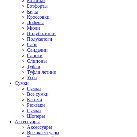
Ботинки
Ботфорты
Кеды
Кроссовки
Лоферы
Мюли
Полуботинки
Полусапоги
Сабо
Сандалии
Сапоги
Слипоны
Туфли
Туфли летние
Угги
Сумки
Сумки
Все сумки
Клатчи
Рюкзаки
Сумки
Шоперы
Аксессуары
Аксессуары
Все аксессуары