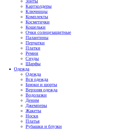
Зонты
Картхолдеры
Ключницы
Комплекты
Косметички
Кошельки
Очки солнцезащитные
Палантины
Перчатки
Платки
Ремни
Снуды
Шарфы
Одежда
Одежда
Вся одежда
Брюки и шорты
Верхняя одежда
Водолазки
Деним
Джемперы
Жакеты
Носки
Платья
Рубашки и блузки