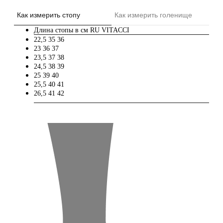
Как измерить стопу
Как измерить голенище
Длина стопы в см
RU
VITACCI
22,5
35
36
23
36
37
23,5
37
38
24,5
38
39
25
39
40
25,5
40
41
26,5
41
42