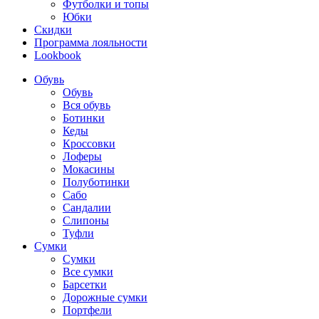
Футболки и топы
Юбки
Скидки
Программа лояльности
Lookbook
Обувь
Обувь
Вся обувь
Ботинки
Кеды
Кроссовки
Лоферы
Мокасины
Полуботинки
Сабо
Сандалии
Слипоны
Туфли
Сумки
Сумки
Все сумки
Барсетки
Дорожные сумки
Портфели