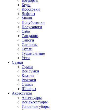
Ботфорты
Кеды
Кроссовки
Лоферы
Мюли
Полуботинки
Полусапоги
Сабо
Сандалии
Сапоги
Слипоны
Туфли
Туфли летние
Угги
Сумки
Сумки
Все сумки
Клатчи
Рюкзаки
Сумки
Шоперы
Аксессуары
Аксессуары
Все аксессуары
Головные уборы