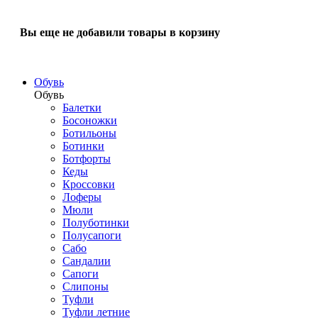
Вы еще не добавили товары в корзину
Обувь
Обувь
Балетки
Босоножки
Ботильоны
Ботинки
Ботфорты
Кеды
Кроссовки
Лоферы
Мюли
Полуботинки
Полусапоги
Сабо
Сандалии
Сапоги
Слипоны
Туфли
Туфли летние