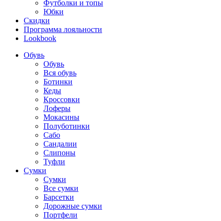
Футболки и топы
Юбки
Скидки
Программа лояльности
Lookbook
Обувь
Обувь
Вся обувь
Ботинки
Кеды
Кроссовки
Лоферы
Мокасины
Полуботинки
Сабо
Сандалии
Слипоны
Туфли
Сумки
Сумки
Все сумки
Барсетки
Дорожные сумки
Портфели