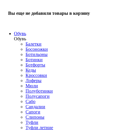
Вы еще не добавили товары в корзину
Обувь
Обувь
Балетки
Босоножки
Ботильоны
Ботинки
Ботфорты
Кеды
Кроссовки
Лоферы
Мюли
Полуботинки
Полусапоги
Сабо
Сандалии
Сапоги
Слипоны
Туфли
Туфли летние