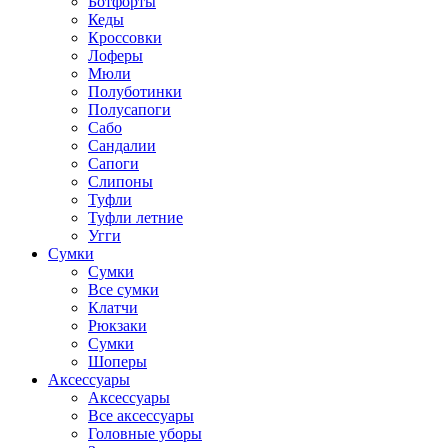
Ботфорты
Кеды
Кроссовки
Лоферы
Мюли
Полуботинки
Полусапоги
Сабо
Сандалии
Сапоги
Слипоны
Туфли
Туфли летние
Угги
Сумки
Сумки
Все сумки
Клатчи
Рюкзаки
Сумки
Шоперы
Аксессуары
Аксессуары
Все аксессуары
Головные уборы