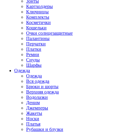
Зонты
Картхолдеры
Ключницы
Комплекты
Косметички
Кошельки
Очки солнцезащитные
Палантины
Перчатки
Платки
Ремни
Снуды
Шарфы
Одежда
Одежда
Вся одежда
Брюки и шорты
Верхняя одежда
Водолазки
Деним
Джемперы
Жакеты
Носки
Платья
Рубашки и блузки