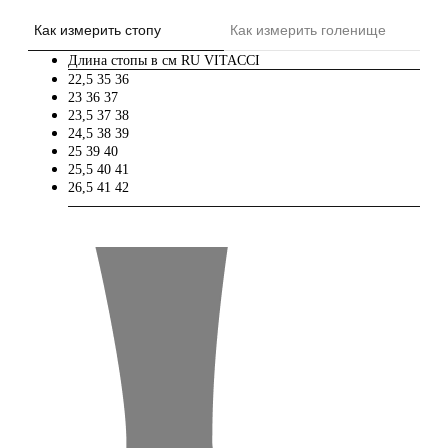
Как измерить стопу
Как измерить голенище
Длина стопы в см
RU
VITACCI
22,5
35
36
23
36
37
23,5
37
38
24,5
38
39
25
39
40
25,5
40
41
26,5
41
42