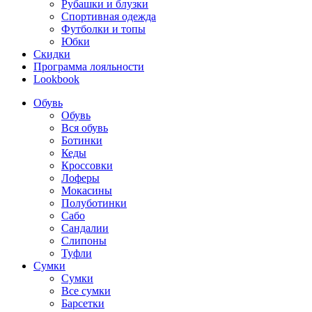
Рубашки и блузки
Спортивная одежда
Футболки и топы
Юбки
Скидки
Программа лояльности
Lookbook
Обувь
Обувь
Вся обувь
Ботинки
Кеды
Кроссовки
Лоферы
Мокасины
Полуботинки
Сабо
Сандалии
Слипоны
Туфли
Сумки
Сумки
Все сумки
Барсетки