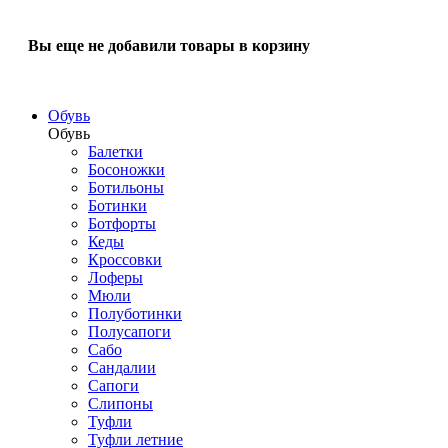
Вы еще не добавили товары в корзину
Обувь
Обувь
Балетки
Босоножки
Ботильоны
Ботинки
Ботфорты
Кеды
Кроссовки
Лоферы
Мюли
Полуботинки
Полусапоги
Сабо
Сандалии
Сапоги
Слипоны
Туфли
Туфли летние