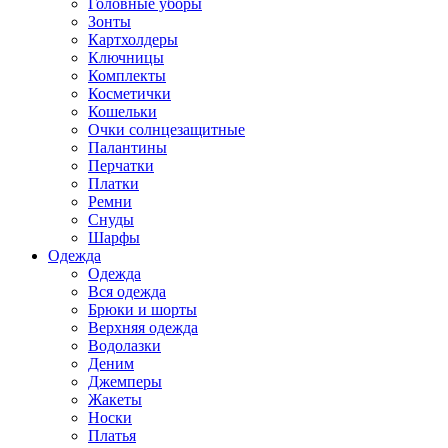
Головные уборы
Зонты
Картхолдеры
Ключницы
Комплекты
Косметички
Кошельки
Очки солнцезащитные
Палантины
Перчатки
Платки
Ремни
Снуды
Шарфы
Одежда
Одежда
Вся одежда
Брюки и шорты
Верхняя одежда
Водолазки
Деним
Джемперы
Жакеты
Носки
Платья