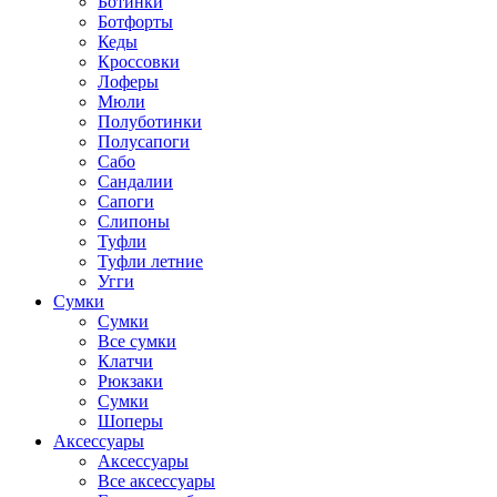
Ботинки
Ботфорты
Кеды
Кроссовки
Лоферы
Мюли
Полуботинки
Полусапоги
Сабо
Сандалии
Сапоги
Слипоны
Туфли
Туфли летние
Угги
Сумки
Сумки
Все сумки
Клатчи
Рюкзаки
Сумки
Шоперы
Аксессуары
Аксессуары
Все аксессуары