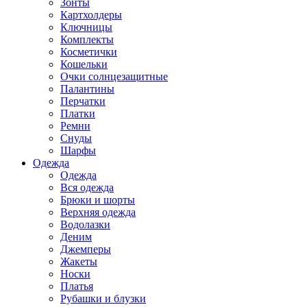
Зонты
Картхолдеры
Ключницы
Комплекты
Косметички
Кошельки
Очки солнцезащитные
Палантины
Перчатки
Платки
Ремни
Снуды
Шарфы
Одежда
Одежда
Вся одежда
Брюки и шорты
Верхняя одежда
Водолазки
Деним
Джемперы
Жакеты
Носки
Платья
Рубашки и блузки