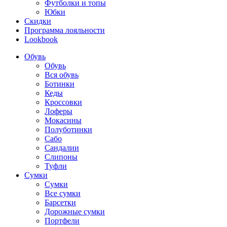
Футболки и топы
Юбки
Скидки
Программа лояльности
Lookbook
Обувь
Обувь
Вся обувь
Ботинки
Кеды
Кроссовки
Лоферы
Мокасины
Полуботинки
Сабо
Сандалии
Слипоны
Туфли
Сумки
Сумки
Все сумки
Барсетки
Дорожные сумки
Портфели