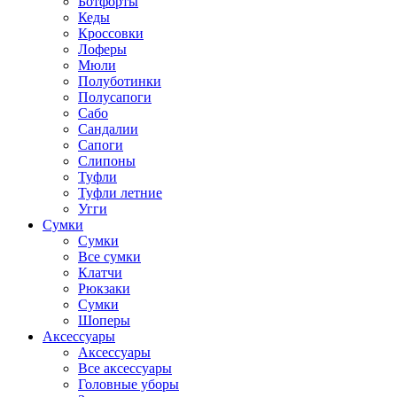
Ботфорты
Кеды
Кроссовки
Лоферы
Мюли
Полуботинки
Полусапоги
Сабо
Сандалии
Сапоги
Слипоны
Туфли
Туфли летние
Угги
Сумки
Сумки
Все сумки
Клатчи
Рюкзаки
Сумки
Шоперы
Аксессуары
Аксессуары
Все аксессуары
Головные уборы