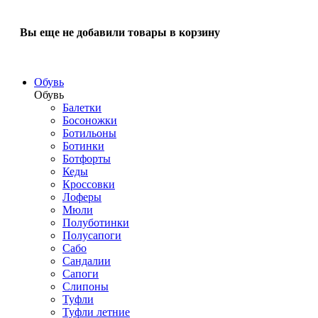
Вы еще не добавили товары в корзину
Обувь
Обувь
Балетки
Босоножки
Ботильоны
Ботинки
Ботфорты
Кеды
Кроссовки
Лоферы
Мюли
Полуботинки
Полусапоги
Сабо
Сандалии
Сапоги
Слипоны
Туфли
Туфли летние