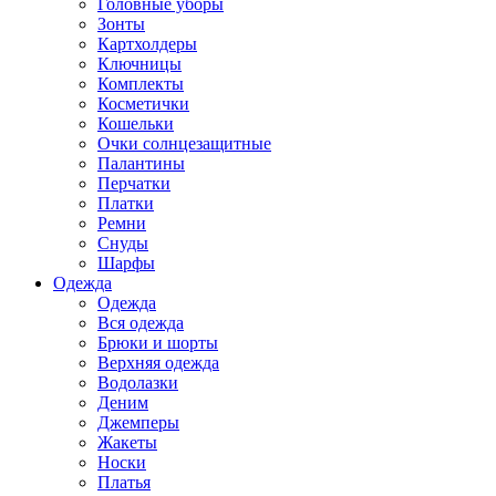
Головные уборы
Зонты
Картхолдеры
Ключницы
Комплекты
Косметички
Кошельки
Очки солнцезащитные
Палантины
Перчатки
Платки
Ремни
Снуды
Шарфы
Одежда
Одежда
Вся одежда
Брюки и шорты
Верхняя одежда
Водолазки
Деним
Джемперы
Жакеты
Носки
Платья