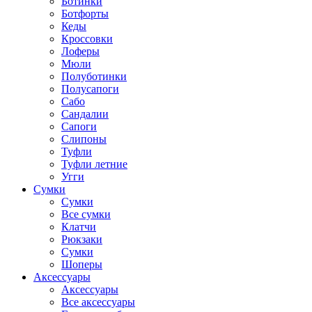
Ботинки
Ботфорты
Кеды
Кроссовки
Лоферы
Мюли
Полуботинки
Полусапоги
Сабо
Сандалии
Сапоги
Слипоны
Туфли
Туфли летние
Угги
Сумки
Сумки
Все сумки
Клатчи
Рюкзаки
Сумки
Шоперы
Аксессуары
Аксессуары
Все аксессуары