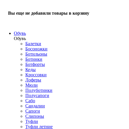
Вы еще не добавили товары в корзину
Обувь
Обувь
Балетки
Босоножки
Ботильоны
Ботинки
Ботфорты
Кеды
Кроссовки
Лоферы
Мюли
Полуботинки
Полусапоги
Сабо
Сандалии
Сапоги
Слипоны
Туфли
Туфли летние