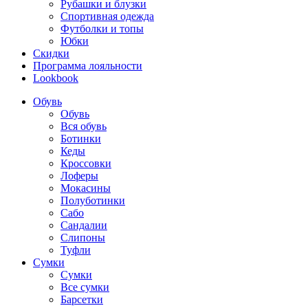
Рубашки и блузки
Спортивная одежда
Футболки и топы
Юбки
Скидки
Программа лояльности
Lookbook
Обувь
Обувь
Вся обувь
Ботинки
Кеды
Кроссовки
Лоферы
Мокасины
Полуботинки
Сабо
Сандалии
Слипоны
Туфли
Сумки
Сумки
Все сумки
Барсетки