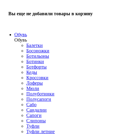
Вы еще не добавили товары в корзину
Обувь
Обувь
Балетки
Босоножки
Ботильоны
Ботинки
Ботфорты
Кеды
Кроссовки
Лоферы
Мюли
Полуботинки
Полусапоги
Сабо
Сандалии
Сапоги
Слипоны
Туфли
Туфли летние