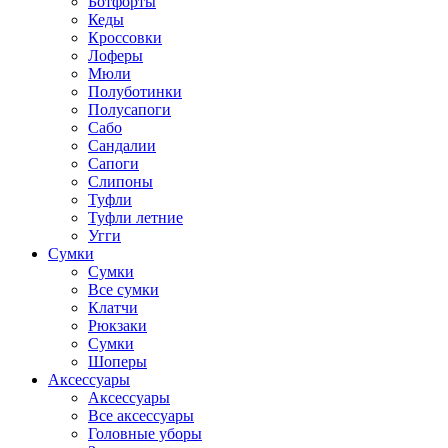
Ботфорты
Кеды
Кроссовки
Лоферы
Мюли
Полуботинки
Полусапоги
Сабо
Сандалии
Сапоги
Слипоны
Туфли
Туфли летние
Угги
Сумки
Сумки
Все сумки
Клатчи
Рюкзаки
Сумки
Шоперы
Аксессуары
Аксессуары
Все аксессуары
Головные уборы