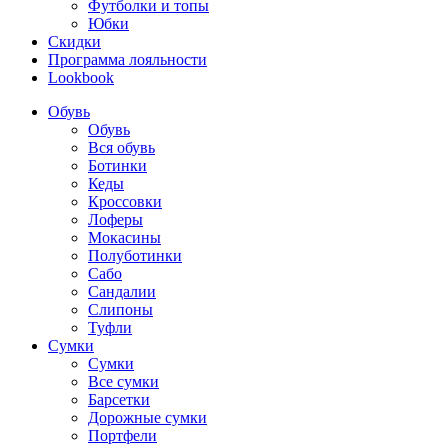
Футболки и топы
Юбки
Скидки
Программа лояльности
Lookbook
Обувь
Обувь
Вся обувь
Ботинки
Кеды
Кроссовки
Лоферы
Мокасины
Полуботинки
Сабо
Сандалии
Слипоны
Туфли
Сумки
Сумки
Все сумки
Барсетки
Дорожные сумки
Портфели