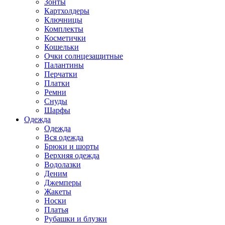
Зонты
Картхолдеры
Ключницы
Комплекты
Косметички
Кошельки
Очки солнцезащитные
Палантины
Перчатки
Платки
Ремни
Снуды
Шарфы
Одежда
Одежда
Вся одежда
Брюки и шорты
Верхняя одежда
Водолазки
Деним
Джемперы
Жакеты
Носки
Платья
Рубашки и блузки