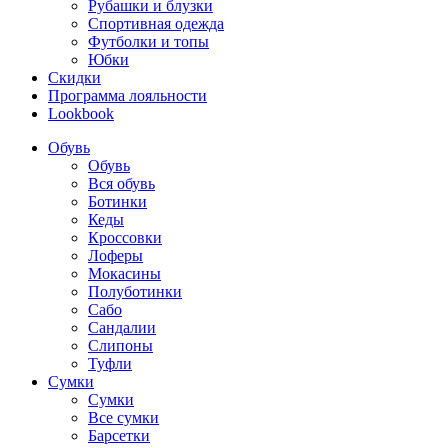
Рубашки и блузки
Спортивная одежда
Футболки и топы
Юбки
Скидки
Программа лояльности
Lookbook
Обувь
Обувь
Вся обувь
Ботинки
Кеды
Кроссовки
Лоферы
Мокасины
Полуботинки
Сабо
Сандалии
Слипоны
Туфли
Сумки
Сумки
Все сумки
Барсетки