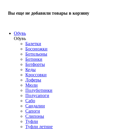
Вы еще не добавили товары в корзину
Обувь
Обувь
Балетки
Босоножки
Ботильоны
Ботинки
Ботфорты
Кеды
Кроссовки
Лоферы
Мюли
Полуботинки
Полусапоги
Сабо
Сандалии
Сапоги
Слипоны
Туфли
Туфли летние