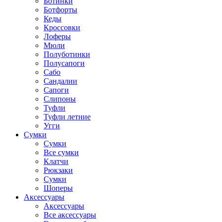
Ботинки
Ботфорты
Кеды
Кроссовки
Лоферы
Мюли
Полуботинки
Полусапоги
Сабо
Сандалии
Сапоги
Слипоны
Туфли
Туфли летние
Угги
Сумки
Сумки
Все сумки
Клатчи
Рюкзаки
Сумки
Шоперы
Аксессуары
Аксессуары
Все аксессуары