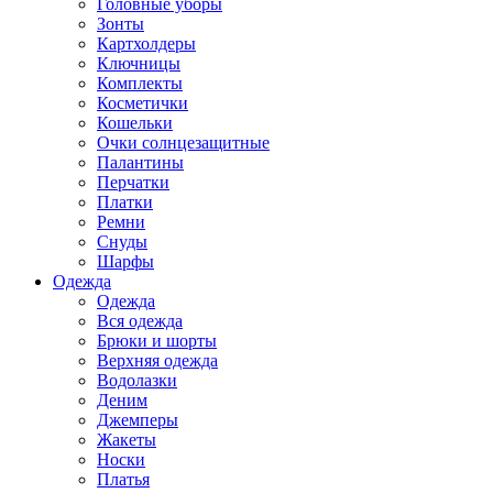
Головные уборы
Зонты
Картхолдеры
Ключницы
Комплекты
Косметички
Кошельки
Очки солнцезащитные
Палантины
Перчатки
Платки
Ремни
Снуды
Шарфы
Одежда
Одежда
Вся одежда
Брюки и шорты
Верхняя одежда
Водолазки
Деним
Джемперы
Жакеты
Носки
Платья