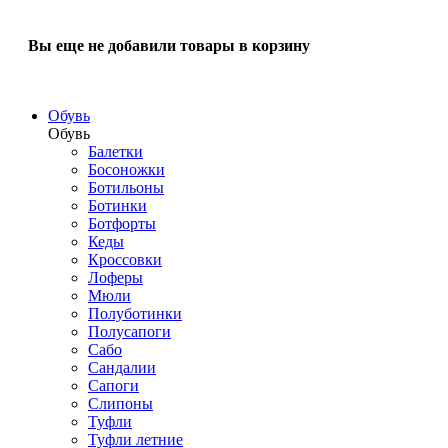
Вы еще не добавили товары в корзину
Обувь
Обувь
Балетки
Босоножки
Ботильоны
Ботинки
Ботфорты
Кеды
Кроссовки
Лоферы
Мюли
Полуботинки
Полусапоги
Сабо
Сандалии
Сапоги
Слипоны
Туфли
Туфли летние