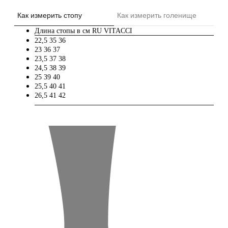
Как измерить стопу
Как измерить голенище
Длина стопы в см
RU
VITACCI
22,5
35
36
23
36
37
23,5
37
38
24,5
38
39
25
39
40
25,5
40
41
26,5
41
42