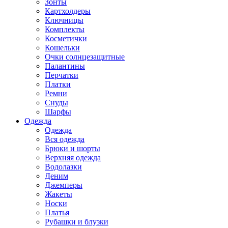
Зонты
Картхолдеры
Ключницы
Комплекты
Косметички
Кошельки
Очки солнцезащитные
Палантины
Перчатки
Платки
Ремни
Снуды
Шарфы
Одежда
Одежда
Вся одежда
Брюки и шорты
Верхняя одежда
Водолазки
Деним
Джемперы
Жакеты
Носки
Платья
Рубашки и блузки