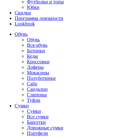
Футболки и топы
Юбки
Скидки
Программа лояльности
Lookbook
Обувь
Обувь
Вся обувь
Ботинки
Кеды
Кроссовки
Лоферы
Мокасины
Полуботинки
Сабо
Сандалии
Слипоны
Туфли
Сумки
Сумки
Все сумки
Барсетки
Дорожные сумки
Портфели