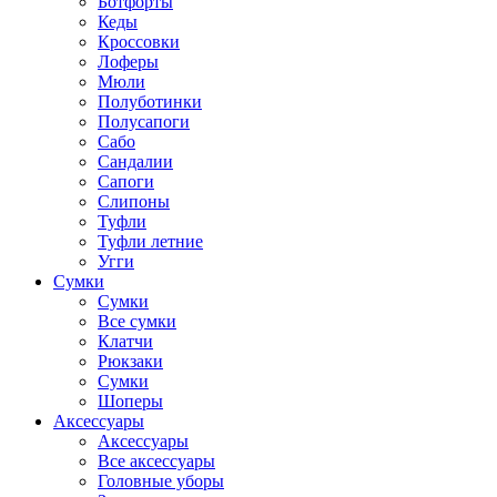
Ботфорты
Кеды
Кроссовки
Лоферы
Мюли
Полуботинки
Полусапоги
Сабо
Сандалии
Сапоги
Слипоны
Туфли
Туфли летние
Угги
Сумки
Сумки
Все сумки
Клатчи
Рюкзаки
Сумки
Шоперы
Аксессуары
Аксессуары
Все аксессуары
Головные уборы