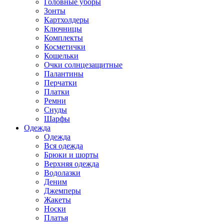
Головные уборы
Зонты
Картхолдеры
Ключницы
Комплекты
Косметички
Кошельки
Очки солнцезащитные
Палантины
Перчатки
Платки
Ремни
Снуды
Шарфы
Одежда
Одежда
Вся одежда
Брюки и шорты
Верхняя одежда
Водолазки
Деним
Джемперы
Жакеты
Носки
Платья