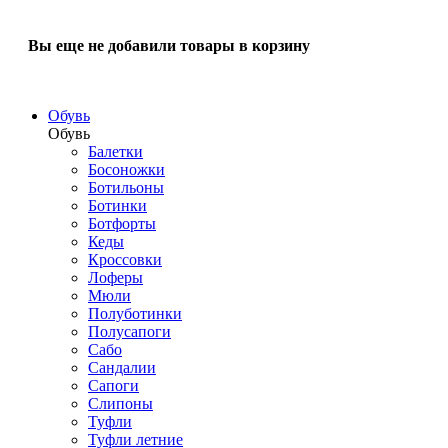
Вы еще не добавили товары в корзину
Обувь
Обувь
Балетки
Босоножки
Ботильоны
Ботинки
Ботфорты
Кеды
Кроссовки
Лоферы
Мюли
Полуботинки
Полусапоги
Сабо
Сандалии
Сапоги
Слипоны
Туфли
Туфли летние