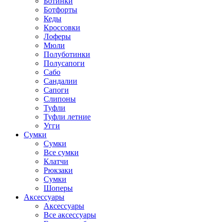
Ботинки
Ботфорты
Кеды
Кроссовки
Лоферы
Мюли
Полуботинки
Полусапоги
Сабо
Сандалии
Сапоги
Слипоны
Туфли
Туфли летние
Угги
Сумки
Сумки
Все сумки
Клатчи
Рюкзаки
Сумки
Шоперы
Аксессуары
Аксессуары
Все аксессуары