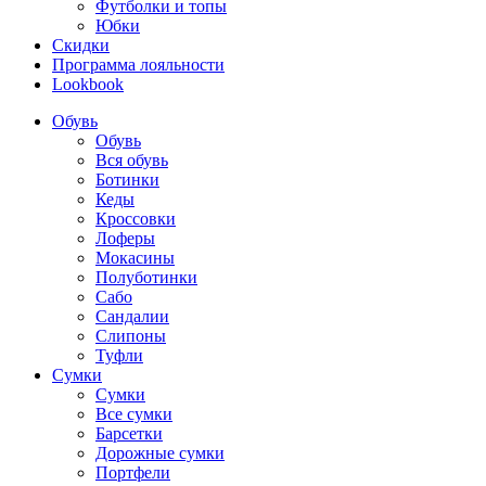
Футболки и топы
Юбки
Скидки
Программа лояльности
Lookbook
Обувь
Обувь
Вся обувь
Ботинки
Кеды
Кроссовки
Лоферы
Мокасины
Полуботинки
Сабо
Сандалии
Слипоны
Туфли
Сумки
Сумки
Все сумки
Барсетки
Дорожные сумки
Портфели