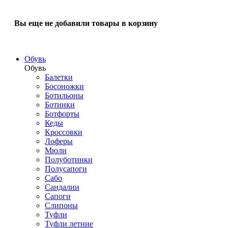
Вы еще не добавили товары в корзину
Обувь
Обувь
Балетки
Босоножки
Ботильоны
Ботинки
Ботфорты
Кеды
Кроссовки
Лоферы
Мюли
Полуботинки
Полусапоги
Сабо
Сандалии
Сапоги
Слипоны
Туфли
Туфли летние