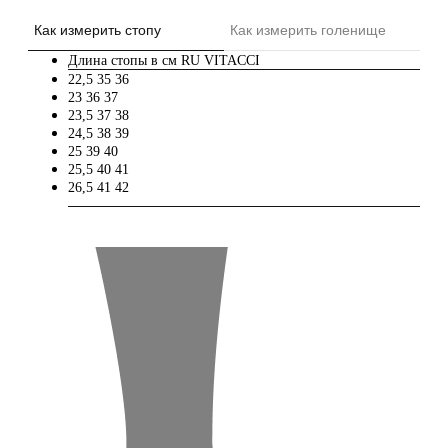
Как измерить стопу
Как измерить голенище
Длина стопы в см
RU
VITACCI
22,5
35
36
23
36
37
23,5
37
38
24,5
38
39
25
39
40
25,5
40
41
26,5
41
42