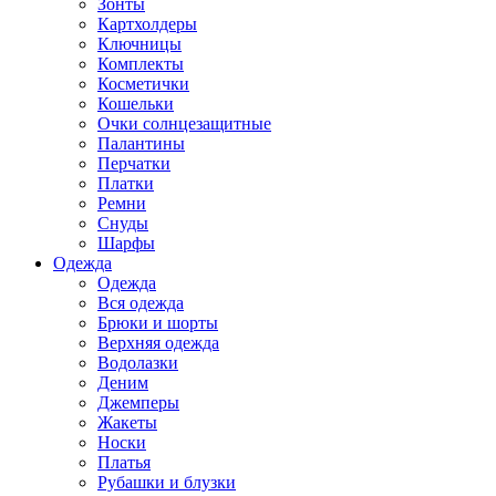
Зонты
Картхолдеры
Ключницы
Комплекты
Косметички
Кошельки
Очки солнцезащитные
Палантины
Перчатки
Платки
Ремни
Снуды
Шарфы
Одежда
Одежда
Вся одежда
Брюки и шорты
Верхняя одежда
Водолазки
Деним
Джемперы
Жакеты
Носки
Платья
Рубашки и блузки