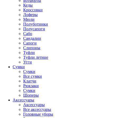
Ботфорты
Кеды
Кроссовки
Лоферы
Мюли
Полуботинки
Полусапоги
Сабо
Сандалии
Сапоги
Слипоны
Туфли
Туфли летние
Угги
Сумки
Сумки
Все сумки
Клатчи
Рюкзаки
Сумки
Шоперы
Аксессуары
Аксессуары
Все аксессуары
Головные уборы