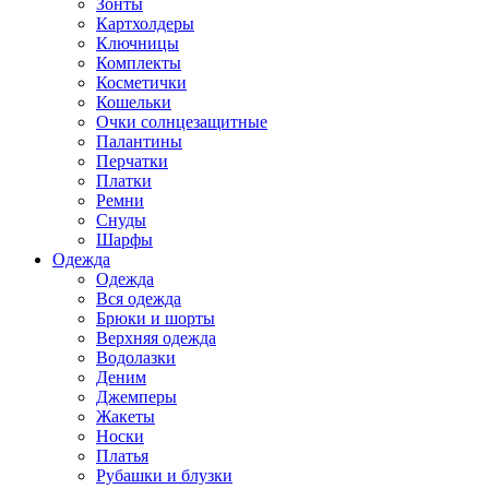
Зонты
Картхолдеры
Ключницы
Комплекты
Косметички
Кошельки
Очки солнцезащитные
Палантины
Перчатки
Платки
Ремни
Снуды
Шарфы
Одежда
Одежда
Вся одежда
Брюки и шорты
Верхняя одежда
Водолазки
Деним
Джемперы
Жакеты
Носки
Платья
Рубашки и блузки