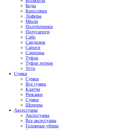
Ботфорты
Кеды
Кроссовки
Лоферы
Мюли
Полуботинки
Полусапоги
Сабо
Сандалии
Сапоги
Слипоны
Туфли
Туфли летние
Угги
Сумки
Сумки
Все сумки
Клатчи
Рюкзаки
Сумки
Шоперы
Аксессуары
Аксессуары
Все аксессуары
Головные уборы