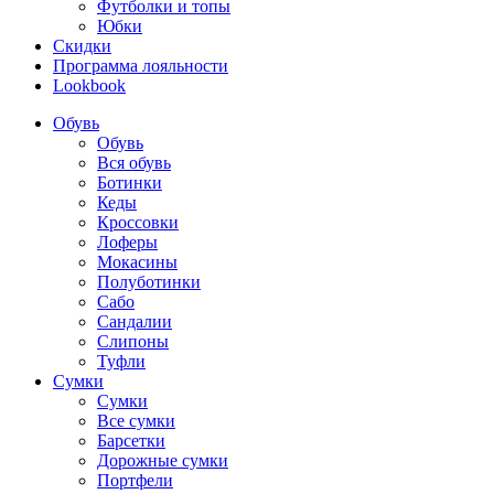
Футболки и топы
Юбки
Скидки
Программа лояльности
Lookbook
Обувь
Обувь
Вся обувь
Ботинки
Кеды
Кроссовки
Лоферы
Мокасины
Полуботинки
Сабо
Сандалии
Слипоны
Туфли
Сумки
Сумки
Все сумки
Барсетки
Дорожные сумки
Портфели