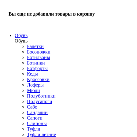
Вы еще не добавили товары в корзину
Обувь
Обувь
Балетки
Босоножки
Ботильоны
Ботинки
Ботфорты
Кеды
Кроссовки
Лоферы
Мюли
Полуботинки
Полусапоги
Сабо
Сандалии
Сапоги
Слипоны
Туфли
Туфли летние