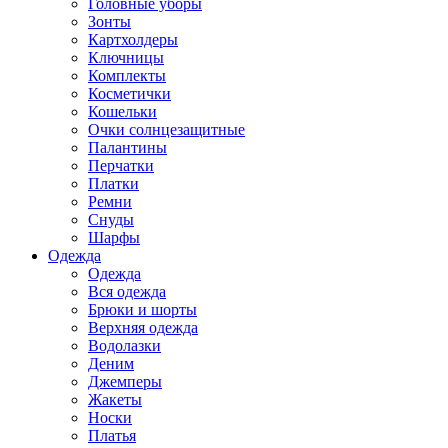
Головные уборы
Зонты
Картхолдеры
Ключницы
Комплекты
Косметички
Кошельки
Очки солнцезащитные
Палантины
Перчатки
Платки
Ремни
Снуды
Шарфы
Одежда
Одежда
Вся одежда
Брюки и шорты
Верхняя одежда
Водолазки
Деним
Джемперы
Жакеты
Носки
Платья