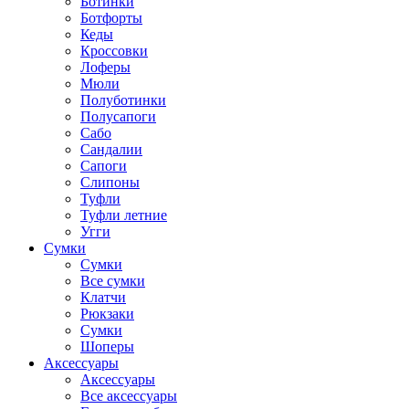
Ботинки
Ботфорты
Кеды
Кроссовки
Лоферы
Мюли
Полуботинки
Полусапоги
Сабо
Сандалии
Сапоги
Слипоны
Туфли
Туфли летние
Угги
Сумки
Сумки
Все сумки
Клатчи
Рюкзаки
Сумки
Шоперы
Аксессуары
Аксессуары
Все аксессуары