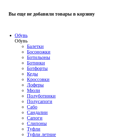
Вы еще не добавили товары в корзину
Обувь
Обувь
Балетки
Босоножки
Ботильоны
Ботинки
Ботфорты
Кеды
Кроссовки
Лоферы
Мюли
Полуботинки
Полусапоги
Сабо
Сандалии
Сапоги
Слипоны
Туфли
Туфли летние