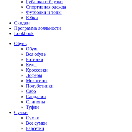
Рубашки и блузки
Спортивная одежда
Футболки и топы
Юбки
Скидки
Программа лояльности
Lookbook
Обувь
Обувь
Вся обувь
Ботинки
Кеды
Кроссовки
Лоферы
Мокасины
Полуботинки
Сабо
Сандалии
Слипоны
Туфли
Сумки
Сумки
Все сумки
Барсетки