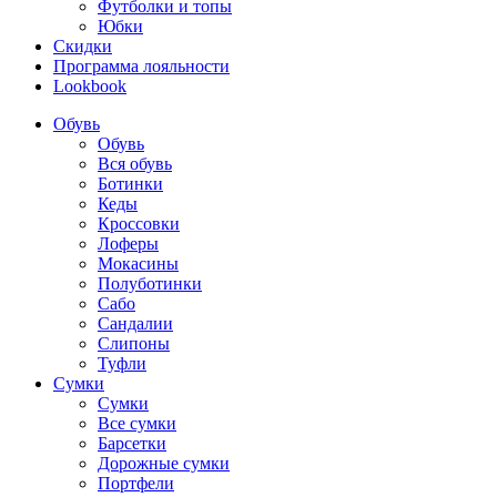
Футболки и топы
Юбки
Скидки
Программа лояльности
Lookbook
Обувь
Обувь
Вся обувь
Ботинки
Кеды
Кроссовки
Лоферы
Мокасины
Полуботинки
Сабо
Сандалии
Слипоны
Туфли
Сумки
Сумки
Все сумки
Барсетки
Дорожные сумки
Портфели