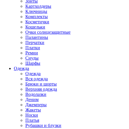
Зонты
Картхолдеры
Ключницы
Комплекты
Косметички
Кошельки
Очки солнцезащитные
Палантины
Перчатки
Платки
Ремни
Снуды
Шарфы
Одежда
Одежда
Вся одежда
Брюки и шорты
Верхняя одежда
Водолазки
Деним
Джемперы
Жакеты
Носки
Платья
Рубашки и блузки