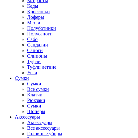
Ботфорты
Кеды
Кроссовки
Лоферы
Мюли
Полуботинки
Полусапоги
Сабо
Сандалии
Сапоги
Слипоны
Туфли
Туфли летние
Угги
Сумки
Сумки
Все сумки
Клатчи
Рюкзаки
Сумки
Шоперы
Аксессуары
Аксессуары
Все аксессуары
Головные уборы