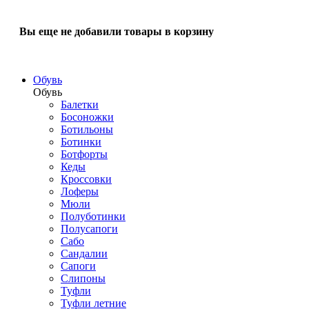
Вы еще не добавили товары в корзину
Обувь
Обувь
Балетки
Босоножки
Ботильоны
Ботинки
Ботфорты
Кеды
Кроссовки
Лоферы
Мюли
Полуботинки
Полусапоги
Сабо
Сандалии
Сапоги
Слипоны
Туфли
Туфли летние