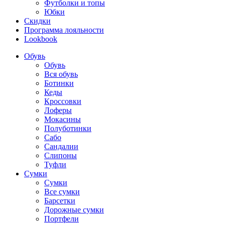
Футболки и топы
Юбки
Скидки
Программа лояльности
Lookbook
Обувь
Обувь
Вся обувь
Ботинки
Кеды
Кроссовки
Лоферы
Мокасины
Полуботинки
Сабо
Сандалии
Слипоны
Туфли
Сумки
Сумки
Все сумки
Барсетки
Дорожные сумки
Портфели