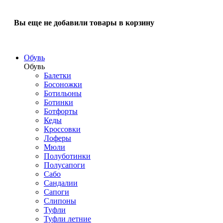
Вы еще не добавили товары в корзину
Обувь
Обувь
Балетки
Босоножки
Ботильоны
Ботинки
Ботфорты
Кеды
Кроссовки
Лоферы
Мюли
Полуботинки
Полусапоги
Сабо
Сандалии
Сапоги
Слипоны
Туфли
Туфли летние