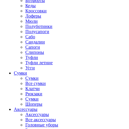
Ботфорты
Кеды
Кроссовки
Лоферы
Мюли
Полуботинки
Полусапоги
Сабо
Сандалии
Сапоги
Слипоны
Туфли
Туфли летние
Угги
Сумки
Сумки
Все сумки
Клатчи
Рюкзаки
Сумки
Шоперы
Аксессуары
Аксессуары
Все аксессуары
Головные уборы