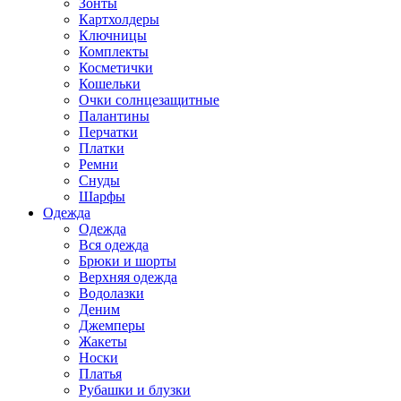
Зонты
Картхолдеры
Ключницы
Комплекты
Косметички
Кошельки
Очки солнцезащитные
Палантины
Перчатки
Платки
Ремни
Снуды
Шарфы
Одежда
Одежда
Вся одежда
Брюки и шорты
Верхняя одежда
Водолазки
Деним
Джемперы
Жакеты
Носки
Платья
Рубашки и блузки