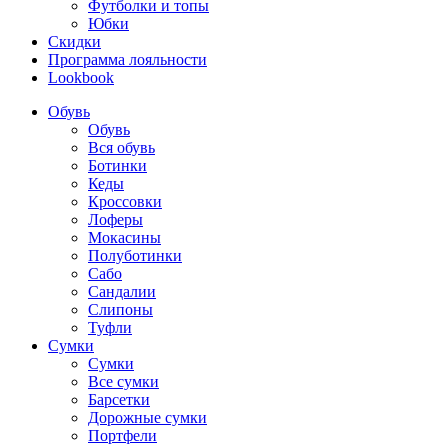
Футболки и топы
Юбки
Скидки
Программа лояльности
Lookbook
Обувь
Обувь
Вся обувь
Ботинки
Кеды
Кроссовки
Лоферы
Мокасины
Полуботинки
Сабо
Сандалии
Слипоны
Туфли
Сумки
Сумки
Все сумки
Барсетки
Дорожные сумки
Портфели