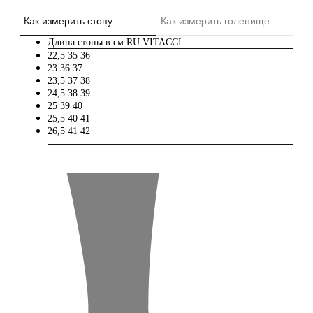
Как измерить стопу
Как измерить голенище
Длина стопы в см
RU
VITACCI
22,5
35
36
23
36
37
23,5
37
38
24,5
38
39
25
39
40
25,5
40
41
26,5
41
42