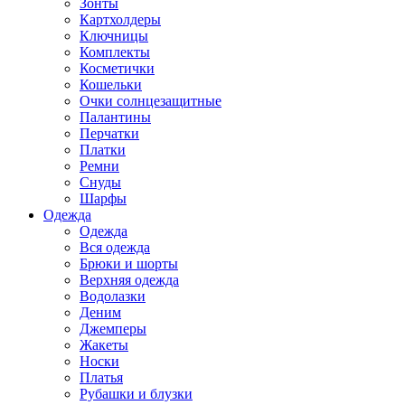
Зонты
Картхолдеры
Ключницы
Комплекты
Косметички
Кошельки
Очки солнцезащитные
Палантины
Перчатки
Платки
Ремни
Снуды
Шарфы
Одежда
Одежда
Вся одежда
Брюки и шорты
Верхняя одежда
Водолазки
Деним
Джемперы
Жакеты
Носки
Платья
Рубашки и блузки