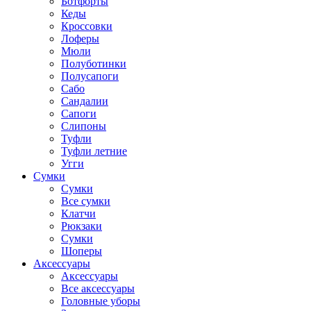
Ботфорты
Кеды
Кроссовки
Лоферы
Мюли
Полуботинки
Полусапоги
Сабо
Сандалии
Сапоги
Слипоны
Туфли
Туфли летние
Угги
Сумки
Сумки
Все сумки
Клатчи
Рюкзаки
Сумки
Шоперы
Аксессуары
Аксессуары
Все аксессуары
Головные уборы