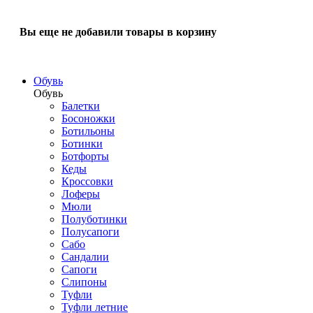
Вы еще не добавили товары в корзину
Обувь
Обувь
Балетки
Босоножки
Ботильоны
Ботинки
Ботфорты
Кеды
Кроссовки
Лоферы
Мюли
Полуботинки
Полусапоги
Сабо
Сандалии
Сапоги
Слипоны
Туфли
Туфли летние