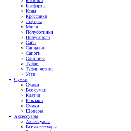
Ботинки
Ботфорты
Кеды
Кроссовки
Лоферы
Мюли
Полуботинки
Полусапоги
Сабо
Сандалии
Сапоги
Слипоны
Туфли
Туфли летние
Угги
Сумки
Сумки
Все сумки
Клатчи
Рюкзаки
Сумки
Шоперы
Аксессуары
Аксессуары
Все аксессуары