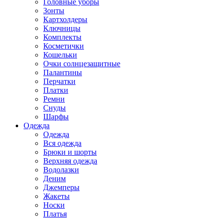
Головные уборы
Зонты
Картхолдеры
Ключницы
Комплекты
Косметички
Кошельки
Очки солнцезащитные
Палантины
Перчатки
Платки
Ремни
Снуды
Шарфы
Одежда
Одежда
Вся одежда
Брюки и шорты
Верхняя одежда
Водолазки
Деним
Джемперы
Жакеты
Носки
Платья