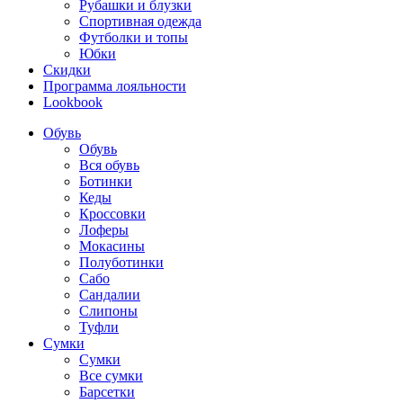
Рубашки и блузки
Спортивная одежда
Футболки и топы
Юбки
Скидки
Программа лояльности
Lookbook
Обувь
Обувь
Вся обувь
Ботинки
Кеды
Кроссовки
Лоферы
Мокасины
Полуботинки
Сабо
Сандалии
Слипоны
Туфли
Сумки
Сумки
Все сумки
Барсетки