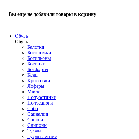
Вы еще не добавили товары в корзину
Обувь
Обувь
Балетки
Босоножки
Ботильоны
Ботинки
Ботфорты
Кеды
Кроссовки
Лоферы
Мюли
Полуботинки
Полусапоги
Сабо
Сандалии
Сапоги
Слипоны
Туфли
Туфли летние