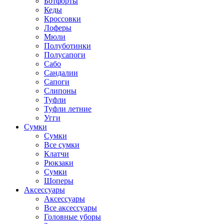
Ботфорты
Кеды
Кроссовки
Лоферы
Мюли
Полуботинки
Полусапоги
Сабо
Сандалии
Сапоги
Слипоны
Туфли
Туфли летние
Угги
Сумки
Сумки
Все сумки
Клатчи
Рюкзаки
Сумки
Шоперы
Аксессуары
Аксессуары
Все аксессуары
Головные уборы