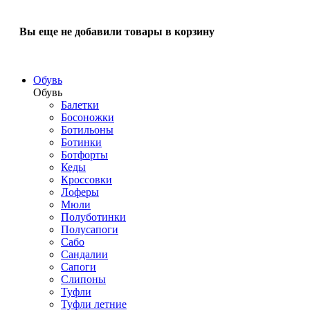
Вы еще не добавили товары в корзину
Обувь
Обувь
Балетки
Босоножки
Ботильоны
Ботинки
Ботфорты
Кеды
Кроссовки
Лоферы
Мюли
Полуботинки
Полусапоги
Сабо
Сандалии
Сапоги
Слипоны
Туфли
Туфли летние