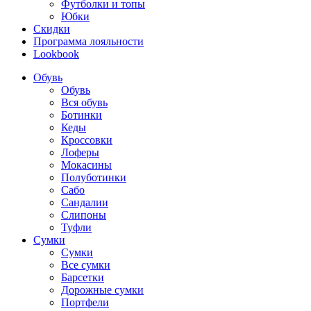
Футболки и топы
Юбки
Скидки
Программа лояльности
Lookbook
Обувь
Обувь
Вся обувь
Ботинки
Кеды
Кроссовки
Лоферы
Мокасины
Полуботинки
Сабо
Сандалии
Слипоны
Туфли
Сумки
Сумки
Все сумки
Барсетки
Дорожные сумки
Портфели