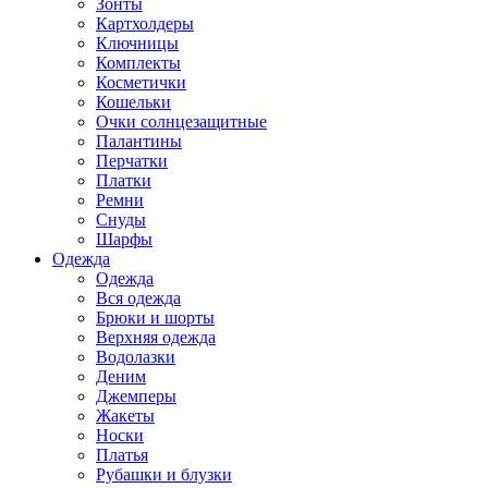
Зонты
Картхолдеры
Ключницы
Комплекты
Косметички
Кошельки
Очки солнцезащитные
Палантины
Перчатки
Платки
Ремни
Снуды
Шарфы
Одежда
Одежда
Вся одежда
Брюки и шорты
Верхняя одежда
Водолазки
Деним
Джемперы
Жакеты
Носки
Платья
Рубашки и блузки