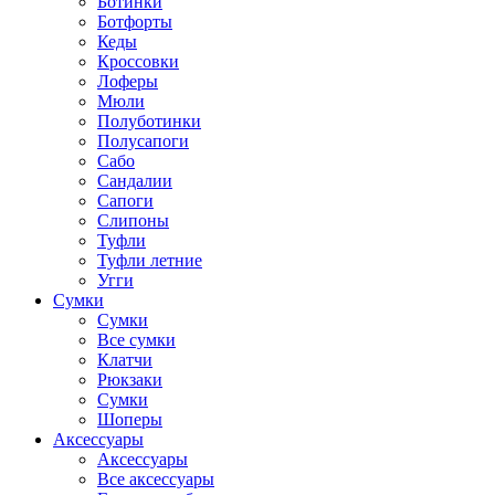
Ботинки
Ботфорты
Кеды
Кроссовки
Лоферы
Мюли
Полуботинки
Полусапоги
Сабо
Сандалии
Сапоги
Слипоны
Туфли
Туфли летние
Угги
Сумки
Сумки
Все сумки
Клатчи
Рюкзаки
Сумки
Шоперы
Аксессуары
Аксессуары
Все аксессуары