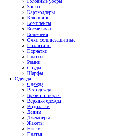
Головные уборы
Зонты
Картхолдеры
Ключницы
Комплекты
Косметички
Кошельки
Очки солнцезащитные
Палантины
Перчатки
Платки
Ремни
Снуды
Шарфы
Одежда
Одежда
Вся одежда
Брюки и шорты
Верхняя одежда
Водолазки
Деним
Джемперы
Жакеты
Носки
Платья