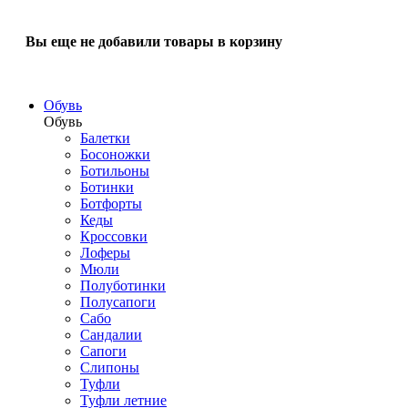
Вы еще не добавили товары в корзину
Обувь
Обувь
Балетки
Босоножки
Ботильоны
Ботинки
Ботфорты
Кеды
Кроссовки
Лоферы
Мюли
Полуботинки
Полусапоги
Сабо
Сандалии
Сапоги
Слипоны
Туфли
Туфли летние