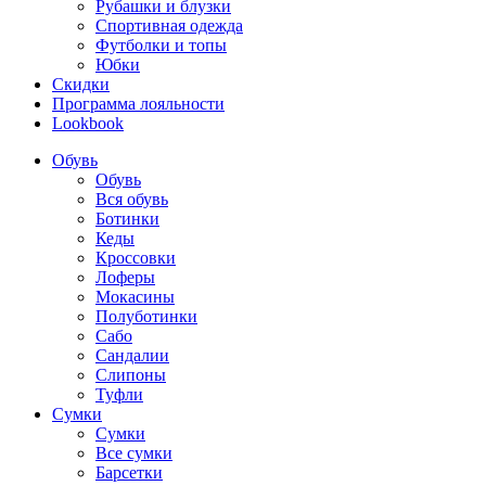
Рубашки и блузки
Спортивная одежда
Футболки и топы
Юбки
Скидки
Программа лояльности
Lookbook
Обувь
Обувь
Вся обувь
Ботинки
Кеды
Кроссовки
Лоферы
Мокасины
Полуботинки
Сабо
Сандалии
Слипоны
Туфли
Сумки
Сумки
Все сумки
Барсетки