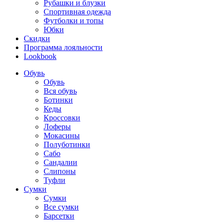
Рубашки и блузки
Спортивная одежда
Футболки и топы
Юбки
Скидки
Программа лояльности
Lookbook
Обувь
Обувь
Вся обувь
Ботинки
Кеды
Кроссовки
Лоферы
Мокасины
Полуботинки
Сабо
Сандалии
Слипоны
Туфли
Сумки
Сумки
Все сумки
Барсетки