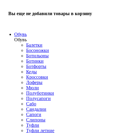
Вы еще не добавили товары в корзину
Обувь
Обувь
Балетки
Босоножки
Ботильоны
Ботинки
Ботфорты
Кеды
Кроссовки
Лоферы
Мюли
Полуботинки
Полусапоги
Сабо
Сандалии
Сапоги
Слипоны
Туфли
Туфли летние