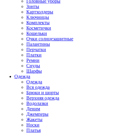
Головные уборы
Зонты
Картхолдеры
Ключницы
Комплекты
Косметички
Кошельки
Очки солнцезащитные
Палантины
Перчатки
Платки
Ремни
Снуды
Шарфы
Одежда
Одежда
Вся одежда
Брюки и шорты
Верхняя одежда
Водолазки
Деним
Джемперы
Жакеты
Носки
Платья