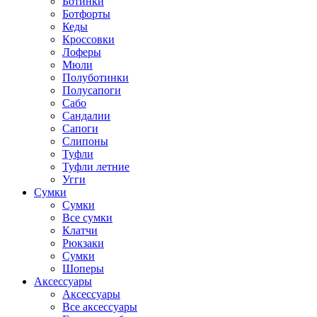
Ботинки
Ботфорты
Кеды
Кроссовки
Лоферы
Мюли
Полуботинки
Полусапоги
Сабо
Сандалии
Сапоги
Слипоны
Туфли
Туфли летние
Угги
Сумки
Сумки
Все сумки
Клатчи
Рюкзаки
Сумки
Шоперы
Аксессуары
Аксессуары
Все аксессуары