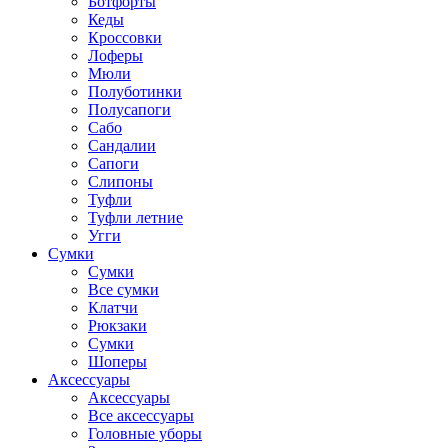
Ботфорты
Кеды
Кроссовки
Лоферы
Мюли
Полуботинки
Полусапоги
Сабо
Сандалии
Сапоги
Слипоны
Туфли
Туфли летние
Угги
Сумки
Сумки
Все сумки
Клатчи
Рюкзаки
Сумки
Шоперы
Аксессуары
Аксессуары
Все аксессуары
Головные уборы