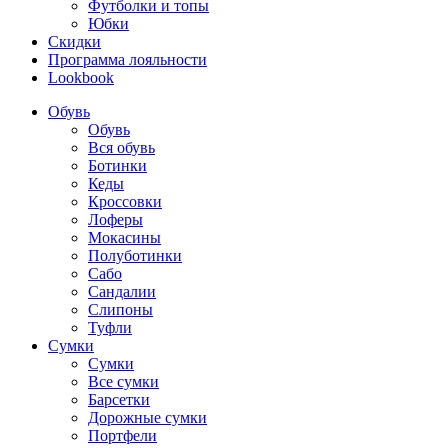
Футболки и топы
Юбки
Скидки
Программа лояльности
Lookbook
Обувь
Обувь
Вся обувь
Ботинки
Кеды
Кроссовки
Лоферы
Мокасины
Полуботинки
Сабо
Сандалии
Слипоны
Туфли
Сумки
Сумки
Все сумки
Барсетки
Дорожные сумки
Портфели