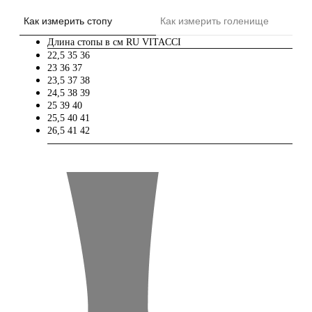
Как измерить стопу
Как измерить голенище
Длина стопы в см
RU
VITACCI
22,5
35
36
23
36
37
23,5
37
38
24,5
38
39
25
39
40
25,5
40
41
26,5
41
42