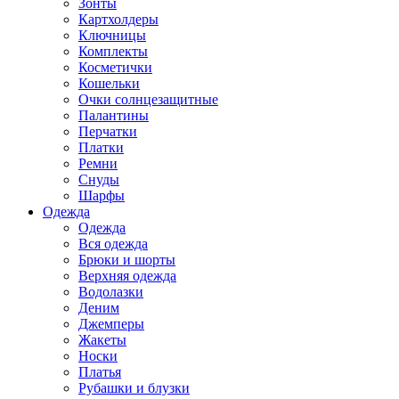
Зонты
Картхолдеры
Ключницы
Комплекты
Косметички
Кошельки
Очки солнцезащитные
Палантины
Перчатки
Платки
Ремни
Снуды
Шарфы
Одежда
Одежда
Вся одежда
Брюки и шорты
Верхняя одежда
Водолазки
Деним
Джемперы
Жакеты
Носки
Платья
Рубашки и блузки