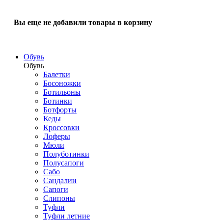
Вы еще не добавили товары в корзину
Обувь
Обувь
Балетки
Босоножки
Ботильоны
Ботинки
Ботфорты
Кеды
Кроссовки
Лоферы
Мюли
Полуботинки
Полусапоги
Сабо
Сандалии
Сапоги
Слипоны
Туфли
Туфли летние