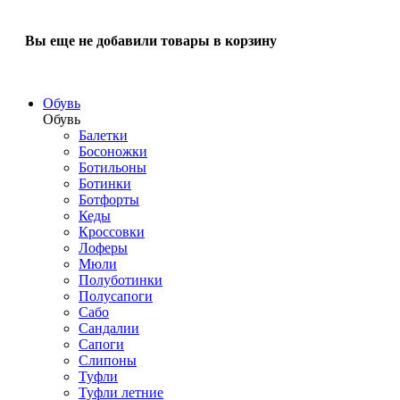
Вы еще не добавили товары в корзину
Обувь
Обувь
Балетки
Босоножки
Ботильоны
Ботинки
Ботфорты
Кеды
Кроссовки
Лоферы
Мюли
Полуботинки
Полусапоги
Сабо
Сандалии
Сапоги
Слипоны
Туфли
Туфли летние