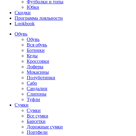
Футболки и топы
Юбки
Скидки
Программа лояльности
Lookbook
Обувь
Обувь
Вся обувь
Ботинки
Кеды
Кроссовки
Лоферы
Мокасины
Полуботинки
Сабо
Сандалии
Слипоны
Туфли
Сумки
Сумки
Все сумки
Барсетки
Дорожные сумки
Портфели