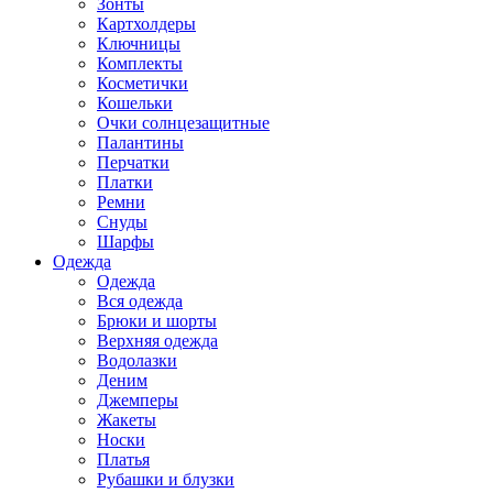
Зонты
Картхолдеры
Ключницы
Комплекты
Косметички
Кошельки
Очки солнцезащитные
Палантины
Перчатки
Платки
Ремни
Снуды
Шарфы
Одежда
Одежда
Вся одежда
Брюки и шорты
Верхняя одежда
Водолазки
Деним
Джемперы
Жакеты
Носки
Платья
Рубашки и блузки