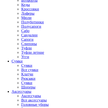
Ботфорты
Кеды
Кроссовки
Лоферы
Мюли
Полуботинки
Полусапоги
Сабо
Сандалии
Сапоги
Слипоны
Туфли
Туфли летние
Угги
Сумки
Сумки
Все сумки
Клатчи
Рюкзаки
Сумки
Шоперы
Аксессуары
Аксессуары
Все аксессуары
Головные уборы