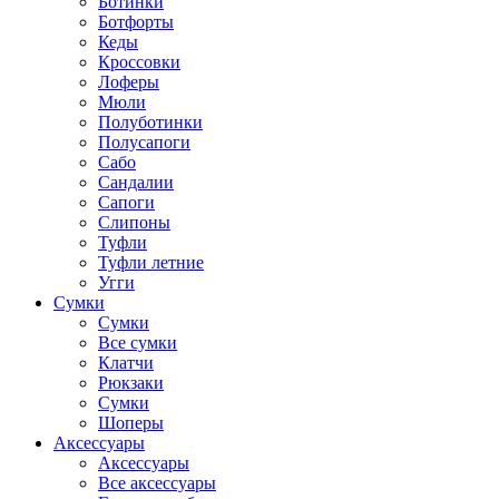
Ботинки
Ботфорты
Кеды
Кроссовки
Лоферы
Мюли
Полуботинки
Полусапоги
Сабо
Сандалии
Сапоги
Слипоны
Туфли
Туфли летние
Угги
Сумки
Сумки
Все сумки
Клатчи
Рюкзаки
Сумки
Шоперы
Аксессуары
Аксессуары
Все аксессуары