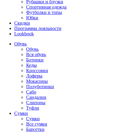
Рубашки и блузки
Спортивная одежда
Футболки и топы
Юбки
Скидки
Программа лояльности
Lookbook
Обувь
Обувь
Вся обувь
Ботинки
Кеды
Кроссовки
Лоферы
Мокасины
Полуботинки
Сабо
Сандалии
Слипоны
Туфли
Сумки
Сумки
Все сумки
Барсетки