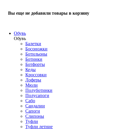
Вы еще не добавили товары в корзину
Обувь
Обувь
Балетки
Босоножки
Ботильоны
Ботинки
Ботфорты
Кеды
Кроссовки
Лоферы
Мюли
Полуботинки
Полусапоги
Сабо
Сандалии
Сапоги
Слипоны
Туфли
Туфли летние