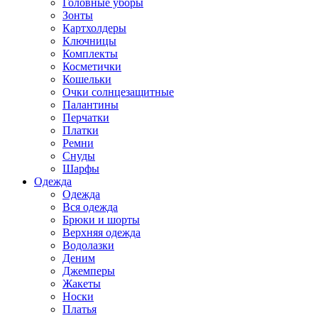
Головные уборы
Зонты
Картхолдеры
Ключницы
Комплекты
Косметички
Кошельки
Очки солнцезащитные
Палантины
Перчатки
Платки
Ремни
Снуды
Шарфы
Одежда
Одежда
Вся одежда
Брюки и шорты
Верхняя одежда
Водолазки
Деним
Джемперы
Жакеты
Носки
Платья