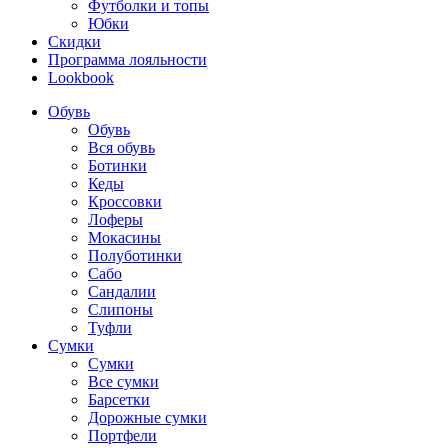
Футболки и топы
Юбки
Скидки
Программа лояльности
Lookbook
Обувь
Обувь
Вся обувь
Ботинки
Кеды
Кроссовки
Лоферы
Мокасины
Полуботинки
Сабо
Сандалии
Слипоны
Туфли
Сумки
Сумки
Все сумки
Барсетки
Дорожные сумки
Портфели