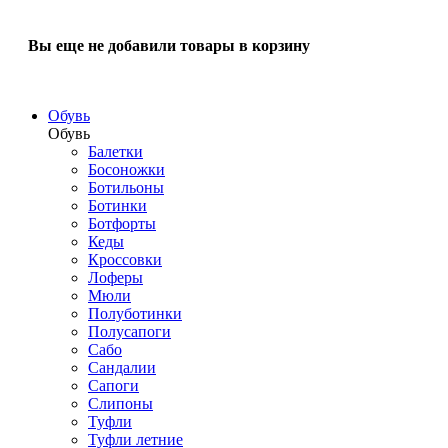
Вы еще не добавили товары в корзину
Обувь
Обувь
Балетки
Босоножки
Ботильоны
Ботинки
Ботфорты
Кеды
Кроссовки
Лоферы
Мюли
Полуботинки
Полусапоги
Сабо
Сандалии
Сапоги
Слипоны
Туфли
Туфли летние