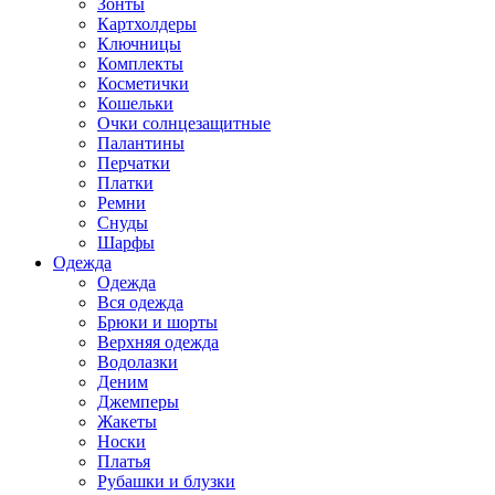
Зонты
Картхолдеры
Ключницы
Комплекты
Косметички
Кошельки
Очки солнцезащитные
Палантины
Перчатки
Платки
Ремни
Снуды
Шарфы
Одежда
Одежда
Вся одежда
Брюки и шорты
Верхняя одежда
Водолазки
Деним
Джемперы
Жакеты
Носки
Платья
Рубашки и блузки