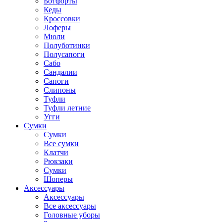
Ботфорты
Кеды
Кроссовки
Лоферы
Мюли
Полуботинки
Полусапоги
Сабо
Сандалии
Сапоги
Слипоны
Туфли
Туфли летние
Угги
Сумки
Сумки
Все сумки
Клатчи
Рюкзаки
Сумки
Шоперы
Аксессуары
Аксессуары
Все аксессуары
Головные уборы