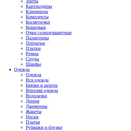
Зонты
Картхолдеры
Ключницы
Комплекты
Косметички
Кошельки
Очки солнцезащитные
Палантины
Перчатки
Платки
Ремни
Снуды
Шарфы
Одежда
Одежда
Вся одежда
Брюки и шорты
Верхняя одежда
Водолазки
Деним
Джемперы
Жакеты
Носки
Платья
Рубашки и блузки