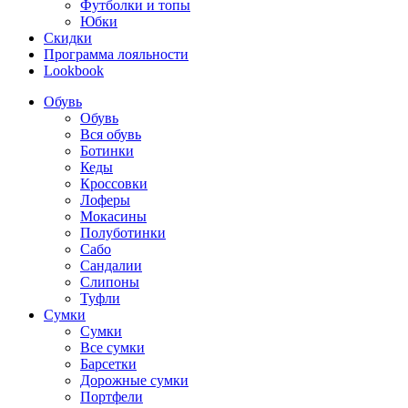
Футболки и топы
Юбки
Скидки
Программа лояльности
Lookbook
Обувь
Обувь
Вся обувь
Ботинки
Кеды
Кроссовки
Лоферы
Мокасины
Полуботинки
Сабо
Сандалии
Слипоны
Туфли
Сумки
Сумки
Все сумки
Барсетки
Дорожные сумки
Портфели