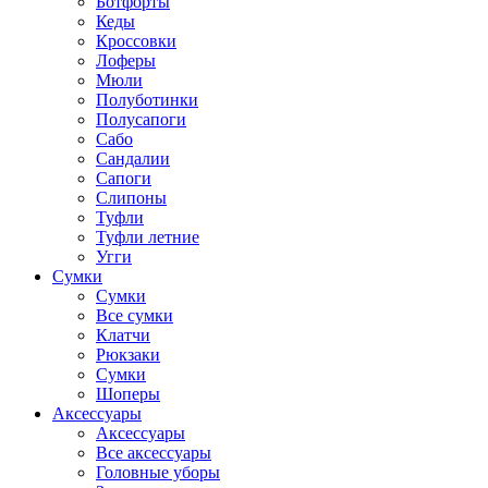
Ботфорты
Кеды
Кроссовки
Лоферы
Мюли
Полуботинки
Полусапоги
Сабо
Сандалии
Сапоги
Слипоны
Туфли
Туфли летние
Угги
Сумки
Сумки
Все сумки
Клатчи
Рюкзаки
Сумки
Шоперы
Аксессуары
Аксессуары
Все аксессуары
Головные уборы