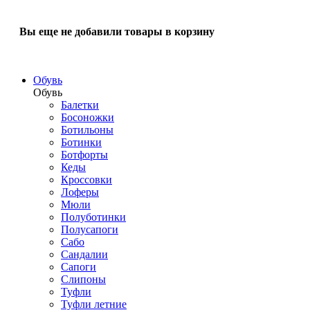
Вы еще не добавили товары в корзину
Обувь
Обувь
Балетки
Босоножки
Ботильоны
Ботинки
Ботфорты
Кеды
Кроссовки
Лоферы
Мюли
Полуботинки
Полусапоги
Сабо
Сандалии
Сапоги
Слипоны
Туфли
Туфли летние