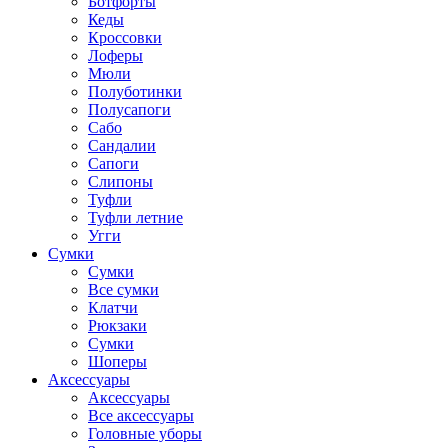
Ботфорты
Кеды
Кроссовки
Лоферы
Мюли
Полуботинки
Полусапоги
Сабо
Сандалии
Сапоги
Слипоны
Туфли
Туфли летние
Угги
Сумки
Сумки
Все сумки
Клатчи
Рюкзаки
Сумки
Шоперы
Аксессуары
Аксессуары
Все аксессуары
Головные уборы