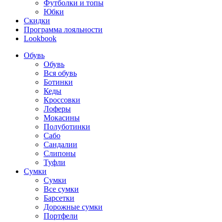
Футболки и топы
Юбки
Скидки
Программа лояльности
Lookbook
Обувь
Обувь
Вся обувь
Ботинки
Кеды
Кроссовки
Лоферы
Мокасины
Полуботинки
Сабо
Сандалии
Слипоны
Туфли
Сумки
Сумки
Все сумки
Барсетки
Дорожные сумки
Портфели