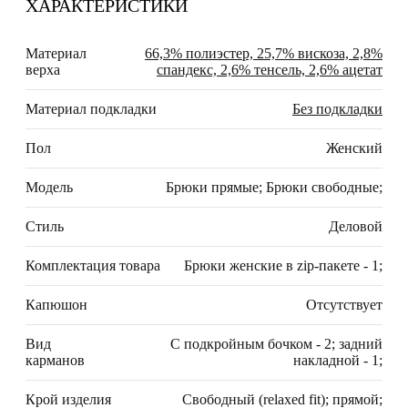
ХАРАКТЕРИСТИКИ
Материал
66,3% полиэстер, 25,7% вискоза, 2,8%
верха
спандекс, 2,6% тенсель, 2,6% ацетат
Материал подкладки
Без подкладки
Пол
Женский
Модель
Брюки прямые; Брюки свободные;
Стиль
Деловой
Комплектация товара
Брюки женские в zip-пакете - 1;
Капюшон
Отсутствует
Вид
С подкройным бочком - 2; задний
карманов
накладной - 1;
Крой изделия
Свободный (relaxed fit); прямой;