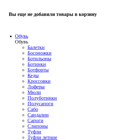
Вы еще не добавили товары в корзину
Обувь
Обувь
Балетки
Босоножки
Ботильоны
Ботинки
Ботфорты
Кеды
Кроссовки
Лоферы
Мюли
Полуботинки
Полусапоги
Сабо
Сандалии
Сапоги
Слипоны
Туфли
Туфли летние