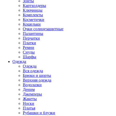
Зонты
Картхолдеры
Ключницы
Комплекты
Косметички
Кошельки
Очки солнцезащитные
Палантины
Перчатки
Платки
Ремни
Снуды
Шарфы
Одежда
Одежда
Вся одежда
Брюки и шорты
Верхняя одежда
Водолазки
Деним
Джемперы
Жакеты
Носки
Платья
Рубашки и блузки