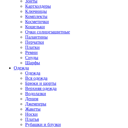
Зонты
Картхолдеры
Ключницы
Комплекты
Косметички
Кошельки
Очки солнцезащитные
Палантины
Перчатки
Платки
Ремни
Снуды
Шарфы
Одежда
Одежда
Вся одежда
Брюки и шорты
Верхняя одежда
Водолазки
Деним
Джемперы
Жакеты
Носки
Платья
Рубашки и блузки