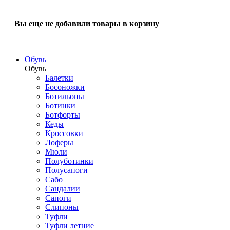
Вы еще не добавили товары в корзину
Обувь
Обувь
Балетки
Босоножки
Ботильоны
Ботинки
Ботфорты
Кеды
Кроссовки
Лоферы
Мюли
Полуботинки
Полусапоги
Сабо
Сандалии
Сапоги
Слипоны
Туфли
Туфли летние