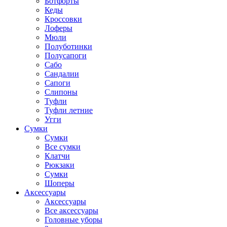
Ботфорты
Кеды
Кроссовки
Лоферы
Мюли
Полуботинки
Полусапоги
Сабо
Сандалии
Сапоги
Слипоны
Туфли
Туфли летние
Угги
Сумки
Сумки
Все сумки
Клатчи
Рюкзаки
Сумки
Шоперы
Аксессуары
Аксессуары
Все аксессуары
Головные уборы