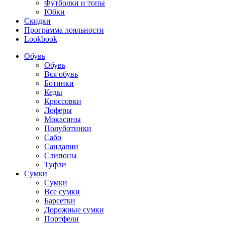
Футболки и топы
Юбки
Скидки
Программа лояльности
Lookbook
Обувь
Обувь
Вся обувь
Ботинки
Кеды
Кроссовки
Лоферы
Мокасины
Полуботинки
Сабо
Сандалии
Слипоны
Туфли
Сумки
Сумки
Все сумки
Барсетки
Дорожные сумки
Портфели