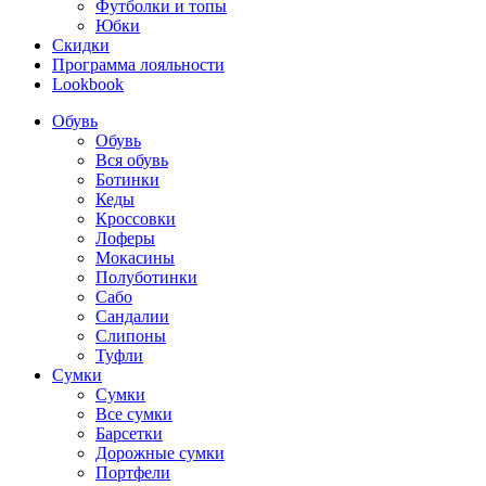
Футболки и топы
Юбки
Скидки
Программа лояльности
Lookbook
Обувь
Обувь
Вся обувь
Ботинки
Кеды
Кроссовки
Лоферы
Мокасины
Полуботинки
Сабо
Сандалии
Слипоны
Туфли
Сумки
Сумки
Все сумки
Барсетки
Дорожные сумки
Портфели