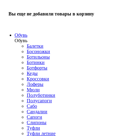
Вы еще не добавили товары в корзину
Обувь
Обувь
Балетки
Босоножки
Ботильоны
Ботинки
Ботфорты
Кеды
Кроссовки
Лоферы
Мюли
Полуботинки
Полусапоги
Сабо
Сандалии
Сапоги
Слипоны
Туфли
Туфли летние