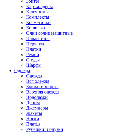
Зонты
Картхолдеры
Ключницы
Комплекты
Косметички
Кошельки
Очки солнцезащитные
Палантины
Перчатки
Платки
Ремни
Снуды
Шарфы
Одежда
Одежда
Вся одежда
Брюки и шорты
Верхняя одежда
Водолазки
Деним
Джемперы
Жакеты
Носки
Платья
Рубашки и блузки