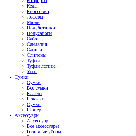
Ботфорты
Кеды
Кроссовки
Лоферы
Мюли
Полуботинки
Полусапоги
Сабо
Сандалии
Сапоги
Слипоны
Туфли
Туфли летние
Угги
Сумки
Сумки
Все сумки
Клатчи
Рюкзаки
Сумки
Шоперы
Аксессуары
Аксессуары
Все аксессуары
Головные уборы