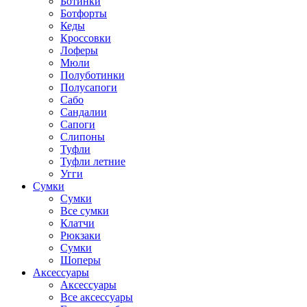
Ботинки
Ботфорты
Кеды
Кроссовки
Лоферы
Мюли
Полуботинки
Полусапоги
Сабо
Сандалии
Сапоги
Слипоны
Туфли
Туфли летние
Угги
Сумки
Сумки
Все сумки
Клатчи
Рюкзаки
Сумки
Шоперы
Аксессуары
Аксессуары
Все аксессуары