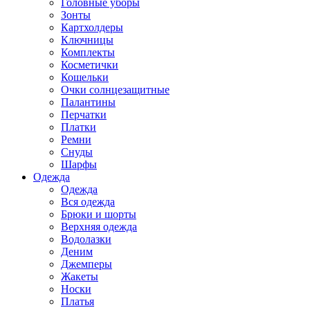
Головные уборы
Зонты
Картхолдеры
Ключницы
Комплекты
Косметички
Кошельки
Очки солнцезащитные
Палантины
Перчатки
Платки
Ремни
Снуды
Шарфы
Одежда
Одежда
Вся одежда
Брюки и шорты
Верхняя одежда
Водолазки
Деним
Джемперы
Жакеты
Носки
Платья