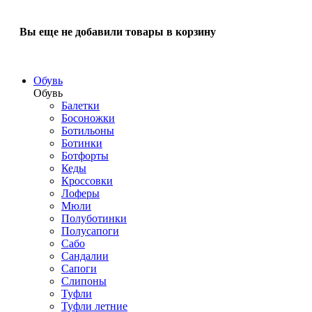
Вы еще не добавили товары в корзину
Обувь
Обувь
Балетки
Босоножки
Ботильоны
Ботинки
Ботфорты
Кеды
Кроссовки
Лоферы
Мюли
Полуботинки
Полусапоги
Сабо
Сандалии
Сапоги
Слипоны
Туфли
Туфли летние