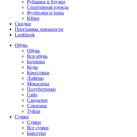
Рубашки и блузки
Спортивная одежда
Футболки и топы
Юбки
Скидки
Программа лояльности
Lookbook
Обувь
Обувь
Вся обувь
Ботинки
Кеды
Кроссовки
Лоферы
Мокасины
Полуботинки
Сабо
Сандалии
Слипоны
Туфли
Сумки
Сумки
Все сумки
Барсетки