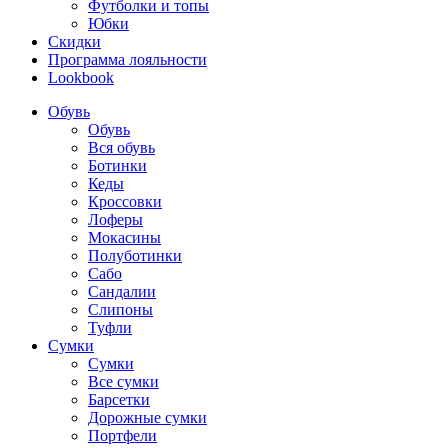
Футболки и топы
Юбки
Скидки
Программа лояльности
Lookbook
Обувь
Обувь
Вся обувь
Ботинки
Кеды
Кроссовки
Лоферы
Мокасины
Полуботинки
Сабо
Сандалии
Слипоны
Туфли
Сумки
Сумки
Все сумки
Барсетки
Дорожные сумки
Портфели