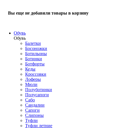
Вы еще не добавили товары в корзину
Обувь
Обувь
Балетки
Босоножки
Ботильоны
Ботинки
Ботфорты
Кеды
Кроссовки
Лоферы
Мюли
Полуботинки
Полусапоги
Сабо
Сандалии
Сапоги
Слипоны
Туфли
Туфли летние