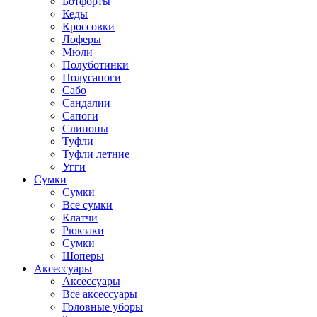
Ботфорты
Кеды
Кроссовки
Лоферы
Мюли
Полуботинки
Полусапоги
Сабо
Сандалии
Сапоги
Слипоны
Туфли
Туфли летние
Угги
Сумки
Сумки
Все сумки
Клатчи
Рюкзаки
Сумки
Шоперы
Аксессуары
Аксессуары
Все аксессуары
Головные уборы