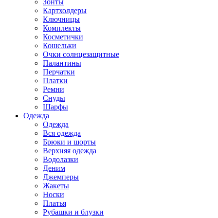
Зонты
Картхолдеры
Ключницы
Комплекты
Косметички
Кошельки
Очки солнцезащитные
Палантины
Перчатки
Платки
Ремни
Снуды
Шарфы
Одежда
Одежда
Вся одежда
Брюки и шорты
Верхняя одежда
Водолазки
Деним
Джемперы
Жакеты
Носки
Платья
Рубашки и блузки