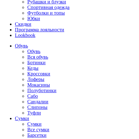
Рубашки и блузки
Спортивная одежда
Футболки и топы
Юбки
Скидки
Программа лояльности
Lookbook
Обувь
Обувь
Вся обувь
Ботинки
Кеды
Кроссовки
Лоферы
Мокасины
Полуботинки
Сабо
Сандалии
Слипоны
Туфли
Сумки
Сумки
Все сумки
Барсетки