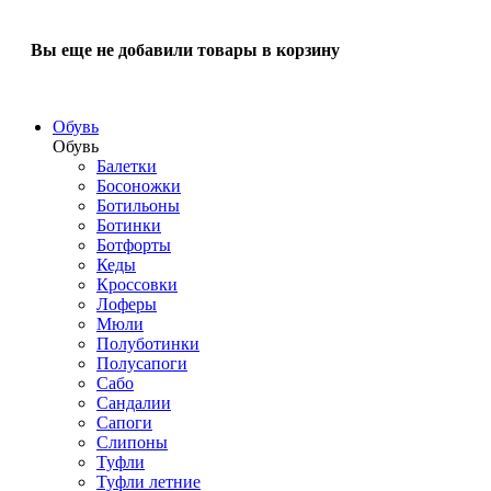
Вы еще не добавили товары в корзину
Обувь
Обувь
Балетки
Босоножки
Ботильоны
Ботинки
Ботфорты
Кеды
Кроссовки
Лоферы
Мюли
Полуботинки
Полусапоги
Сабо
Сандалии
Сапоги
Слипоны
Туфли
Туфли летние