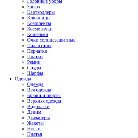
Головные уборы
Зонты
Картхолдеры
Ключницы
Комплекты
Косметички
Кошельки
Очки солнцезащитные
Палантины
Перчатки
Платки
Ремни
Снуды
Шарфы
Одежда
Одежда
Вся одежда
Брюки и шорты
Верхняя одежда
Водолазки
Деним
Джемперы
Жакеты
Носки
Платья