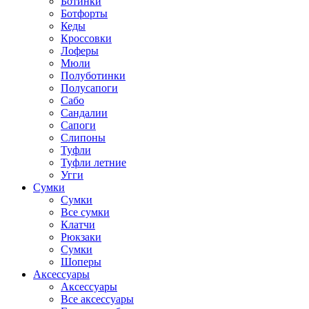
Ботинки
Ботфорты
Кеды
Кроссовки
Лоферы
Мюли
Полуботинки
Полусапоги
Сабо
Сандалии
Сапоги
Слипоны
Туфли
Туфли летние
Угги
Сумки
Сумки
Все сумки
Клатчи
Рюкзаки
Сумки
Шоперы
Аксессуары
Аксессуары
Все аксессуары