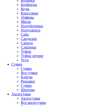
Ботинки
Ботфорты
Кеды
Кроссовки
Лоферы
Мюли
Полуботинки
Полусапоги
Сабо
Сандалии
Сапоги
Слипоны
Туфли
Туфли летние
Угги
Сумки
Сумки
Все сумки
Клатчи
Рюкзаки
Сумки
Шоперы
Аксессуары
Аксессуары
Все аксессуары