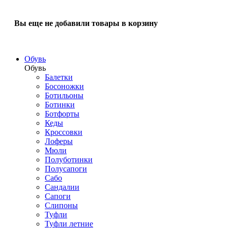
Вы еще не добавили товары в корзину
Обувь
Обувь
Балетки
Босоножки
Ботильоны
Ботинки
Ботфорты
Кеды
Кроссовки
Лоферы
Мюли
Полуботинки
Полусапоги
Сабо
Сандалии
Сапоги
Слипоны
Туфли
Туфли летние