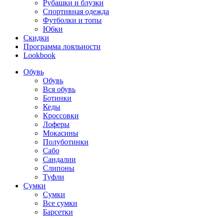
Рубашки и блузки
Спортивная одежда
Футболки и топы
Юбки
Скидки
Программа лояльности
Lookbook
Обувь
Обувь
Вся обувь
Ботинки
Кеды
Кроссовки
Лоферы
Мокасины
Полуботинки
Сабо
Сандалии
Слипоны
Туфли
Сумки
Сумки
Все сумки
Барсетки