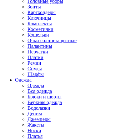
Головные уборы
Зонты
Картхолдеры
Ключницы
Комплекты
Косметички
Кошельки
Очки солнцезащитные
Палантины
Перчатки
Платки
Ремни
Снуды
Шарфы
Одежда
Одежда
Вся одежда
Брюки и шорты
Верхняя одежда
Водолазки
Деним
Джемперы
Жакеты
Носки
Платья