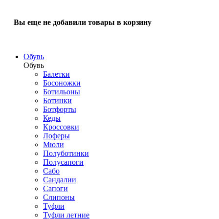
Вы еще не добавили товары в корзину
Обувь
Обувь
Балетки
Босоножки
Ботильоны
Ботинки
Ботфорты
Кеды
Кроссовки
Лоферы
Мюли
Полуботинки
Полусапоги
Сабо
Сандалии
Сапоги
Слипоны
Туфли
Туфли летние