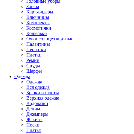
Головные уборы
Зонты
Картхолдеры
Ключницы
Комплекты
Косметички
Кошельки
Очки солнцезащитные
Палантины
Перчатки
Платки
Ремни
Снуды
Шарфы
Одежда
Одежда
Вся одежда
Брюки и шорты
Верхняя одежда
Водолазки
Деним
Джемперы
Жакеты
Носки
Платья