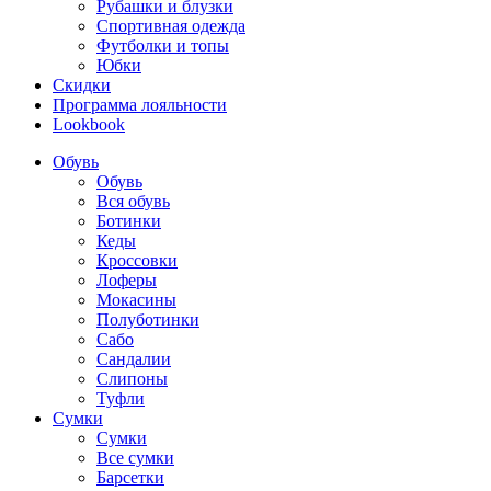
Рубашки и блузки
Спортивная одежда
Футболки и топы
Юбки
Скидки
Программа лояльности
Lookbook
Обувь
Обувь
Вся обувь
Ботинки
Кеды
Кроссовки
Лоферы
Мокасины
Полуботинки
Сабо
Сандалии
Слипоны
Туфли
Сумки
Сумки
Все сумки
Барсетки