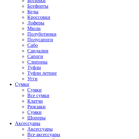
Ботинки
Ботфорты
Кеды
Кроссовки
Лоферы
Мюли
Полуботинки
Полусапоги
Сабо
Сандалии
Сапоги
Слипоны
Туфли
Туфли летние
Угги
Сумки
Сумки
Все сумки
Клатчи
Рюкзаки
Сумки
Шоперы
Аксессуары
Аксессуары
Все аксессуары